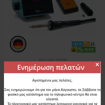
Ref Code: 006708
×
Ενημέρωση πελατών
Σταθμός θερμού αέρα WAD 101 Set T0053266699N
Weller
1.343,45€
1.433,01€
Αγαπημένοι μας πελάτες,
Σας ενημερώνουμε ότι για τον μήνα Αύγουστο, τα Σάββατα το
φυσικό μας κατάστημα και το τηλεφωνικό κέντρο θα είναι
κλειστά.
Κολλητήρια
Το ηλεκτρονικό μας κατάστημα λειτουργεί κανονικά για τις