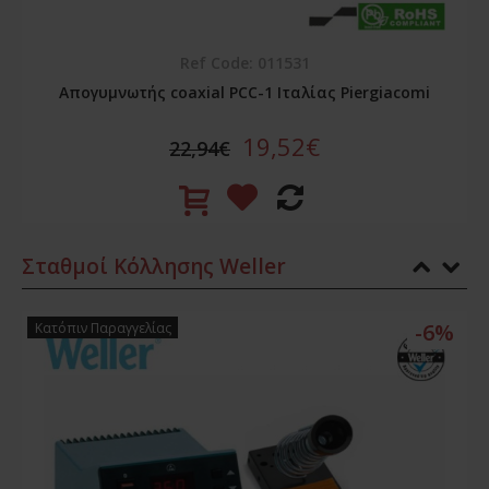
Ref Code: 011531
Απογυμνωτής coaxial PCC-1 Ιταλίας Piergiacomi
19,52€
22,94€
Σταθμοί Κόλλησης Weller
-6%
Κατόπιν Παραγγελίας