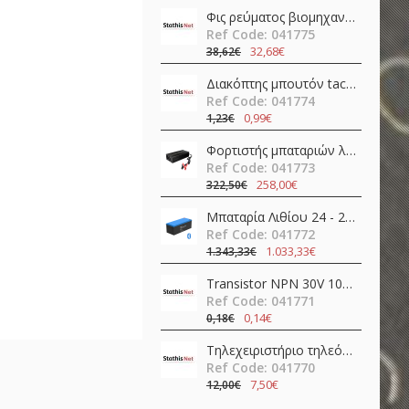
Φις ρεύματος βιομηχανικό αρσενικό 4pins 16A 400V IP67 C01620H00321012 Amphenol
Ref Code: 041775
32,68€
38,62€
Διακόπτης μπουτόν tact σταθερός DPDT ON-ON 0.1A 30V PCB Mount BS-800-L Canal Electronic
Ref Code: 041774
0,99€
1,23€
Φορτιστής μπαταριών λιθίου 24V 20A AP-PF600-24L Epever
Ref Code: 041773
258,00€
322,50€
Μπαταρία Λιθίου 24 - 25,6V 205Ah 5.26kWh EP-LFP24200B Epever
Ref Code: 041772
1.033,33€
1.343,33€
Transistor NPN 30V 100mA HFE=400 TO-92 BC549CBK Diotec Semiconductor
Ref Code: 041771
0,14€
0,18€
Τηλεχειριστήριο τηλεόρασης LCD / LED smart LG RM-L379 HUAYU
Ref Code: 041770
7,50€
12,00€