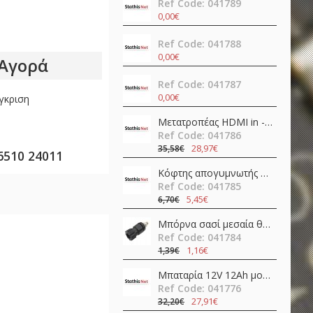
Ref Code: 041789
0,00€
Ref Code: 041788
0,00€
Αγορά
Ref Code: 041787
0,00€
γκριση
Μετατροπέας HDMI in -> HDMI + SPDIF + 3.5mm out 4K@60Hz OZV8
Ref Code: 041786
28,97€
35,58€
6510 24011
Κόφτης απογυμνωτής 0.5-4.0mm ψαλίδι ακριβείας CP-108 (6PK-223) Pro'sKit
Ref Code: 041785
5,45€
6,70€
Μπόρνα σασί μεσαία θηλυκή απλή 42mm/Φ4/30Α βακελίτη μαύρη νίκελ JT-6132 JKG
Ref Code: 041784
1,16€
1,39€
Μπαταρία 12V 12Ah μολύβδου FL12-12 Invictus
Ref Code: 041776
27,91€
32,20€