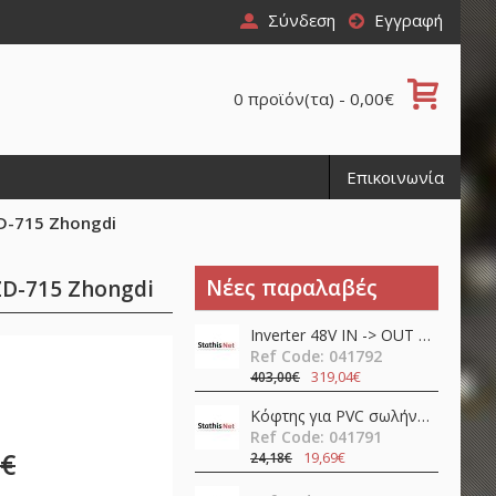
Σύνδεση
Εγγραφή
0 προϊόν(τα) - 0,00€
Επικοινωνία
D-715 Zhongdi
Νέες παραλαβές
ZD-715 Zhongdi
Inverter 48V ΙΝ -> OUT 230VAC 400W καθαρού ημιτόνου NTS-750-248EU MEAN WELL
Ref Code: 041792
319,04€
403,00€
Κόφτης για PVC σωλήνες SR-366 Pro'sKit
Ref Code: 041791
7€
19,69€
24,18€