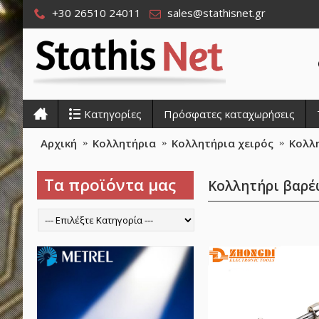
+30 26510 24011
sales@stathisnet.gr
Κατηγορίες
Πρόσφατες καταχωρήσεις
Αρχική
Κολλητήρια
Κολλητήρια χειρός
Κολλη
Τα προϊόντα μας
Κολλητήρι βαρέ