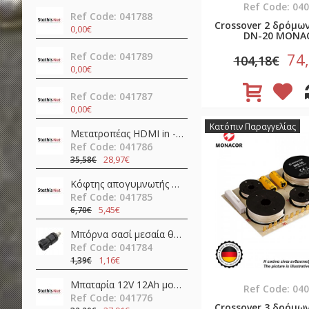
Ref Code: 04
Ref Code: 041788
Crossover 2 δρόμω
0,00€
DN-20 MONA
74
Ref Code: 041789
104,18€
0,00€
Ref Code: 041787
0,00€
Κατόπιν Παραγγελίας
Μετατροπέας HDMI in -> HDMI + SPDIF + 3.5mm out 4K@60Hz OZV8
Ref Code: 041786
28,97€
35,58€
Κόφτης απογυμνωτής 0.5-4.0mm ψαλίδι ακριβείας CP-108 (6PK-223) Pro'sKit
Ref Code: 041785
5,45€
6,70€
Μπόρνα σασί μεσαία θηλυκή απλή 42mm/Φ4/30Α βακελίτη μαύρη νίκελ JT-6132 JKG
Ref Code: 041784
1,16€
1,39€
Μπαταρία 12V 12Ah μολύβδου FL12-12 Invictus
Ref Code: 04
Ref Code: 041776
Crossover 3 δρόμω