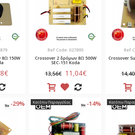
7879
Ref Code: 027895
Ref 
ν 8Ω 150W
Crossover 2 δρόμων 8Ω 500W
Crossover S
da
SEC-151 Koda
68€
11,04€
13,56€
14,4
-29%
-14%
Κατόπιν Παραγγελίας
Κατόπιν Παραγ