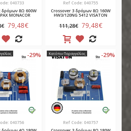
Code: 040733
Ref Code: 040755
2 δρόμων 8Ω 600W
Crossover 3 δρόμων 8Ω 160W
8PAX MONACOR
HW3/120NG 5412 VISATON
79,48€
79,48€
8€
111,28€
-29%
-29%
γελίας
Κατόπιν Παραγγελίας
Code: 040756
Ref Code: 040757
3 δρόμων 4Ω 180W
Crossover 3 δρόμων 8Ω 180W