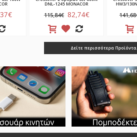
COR
DNL-1245 MONACOR
HW3/130N
,37€
82,74€
115,84€
141,68
Δείτε περισσότερα Προϊόντα.