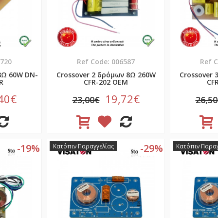
0720
Ref Code: 006587
Ref 
8Ω 60W DN-
Crossover 2 δρόμων 8Ω 260W
Crossover 
R
CFR-202 OEM
CF
40€
19,72€
23,00€
26,5
-19%
-29%
Κατόπιν Παραγγελίας
Κατόπιν Παραγ