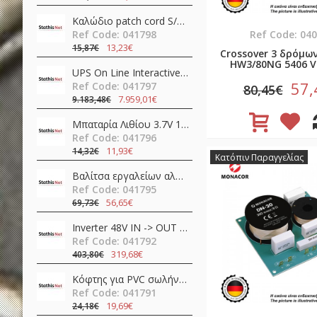
Καλώδιο patch cord S/FTP CAT6A 1m LSZH μαύρο γωνιακό προς τα κάτω Slim 80299 Delock
Ref Code: 041798
Ref Code: 04
13,23€
15,87€
Crossover 3 δρόμω
HW3/80NG 5406 
UPS On Line Interactive 30000VA 30kW Τριφασικό / Μονοφασικό με 72 Μπαταρίες IST7-30KVA AEC
57,
Ref Code: 041797
80,45€
7.959,01€
9.183,48€
Μπαταρία Λιθίου 3.7V 18650 3400mAh Li-Ion με προστασία & Type-C RC34 Speras
Ref Code: 041796
11,93€
14,32€
Κατόπιν Παραγγελίας
Βαλίτσα εργαλείων αλουμινίου 11pcs TS01-P07 QuickFix Toolkit Teslong
Ref Code: 041795
56,65€
69,73€
Inverter 48V ΙΝ -> OUT 230VAC 400W καθαρού ημιτόνου NTS-750-248EU MEAN WELL
Ref Code: 041792
319,68€
403,80€
Κόφτης για PVC σωλήνες SR-366 Pro'sKit
Ref Code: 041791
19,69€
24,18€