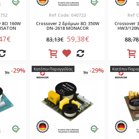
0752
Ref Code: 040722
Ref 
ν 8Ω 160W
Crossover 2 δρόμων 8Ω 350W
Crossover 
VISATON
DN-2618 MONACOR
HW3/120N
47€
59,38€
83,13€
88,7
-29%
-29%
Κατόπιν Παραγγελίας
Κατόπιν Παραγ