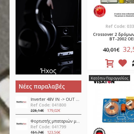
Ref Code: 03
Crossover 2 δρόμω
BT-2002 O
32,
40,01€
Κατόπιν Παραγγελίας
Νέες παραλαβές
Inverter 48V ΙΝ -> OUT 230VAC 450W καθαρού ημιτόνου NTS-450-248EU Mean Well
Ref Code: 041800
179,02€
226,14€
Φορτιστής μπαταριών μολύβδου / λιθίου 24V 12A 360W PFC NPB-360-24TB Mean Well
Ref Code: 041799
123,56€
151,74€