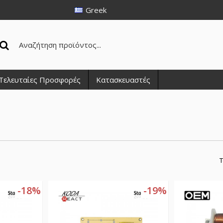
Greek
Τελευταίες Προσφορές
Κατασκευαστές
Τ
-18%
-19%