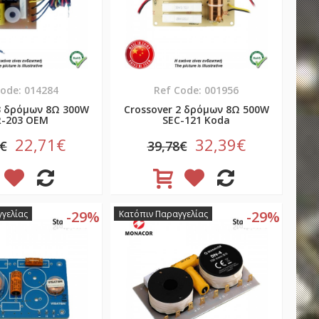
Code: 014284
Ref Code: 001956
3 δρόμων 8Ω 300W
Crossover 2 δρόμων 8Ω 500W
R-203 OEM
SEC-121 Koda
22,71€
32,39€
0€
39,78€
-29%
-29%
γελίας
Κατόπιν Παραγγελίας