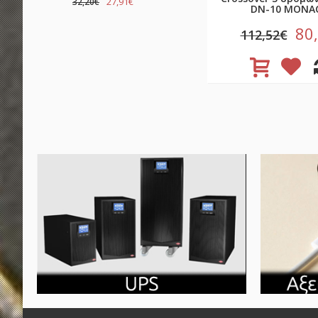
27,91€
32,20€
DN-10 MONA
80
112,52€