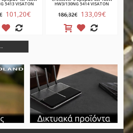
G 5413 VISATON
HW3/130NG 5414 VISATON
101,20€
133,09€
€
186,32€
..