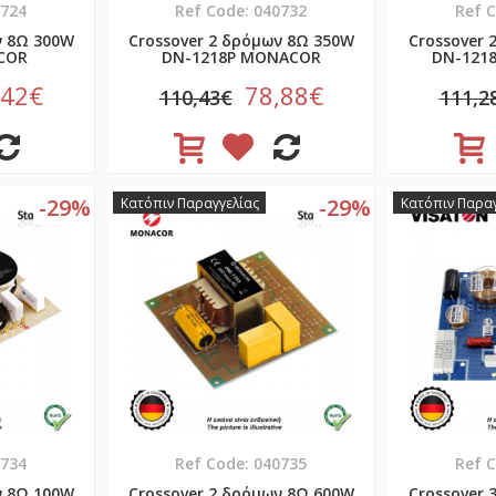
0724
Ref Code: 040732
Ref 
ν 8Ω 300W
Crossover 2 δρόμων 8Ω 350W
Crossover 
COR
DN-1218P MONACOR
DN-121
,42€
78,88€
110,43€
111,2
-29%
-29%
Κατόπιν Παραγγελίας
Κατόπιν Παραγ
0734
Ref Code: 040735
Ref 
ν 8Ω 100W
Crossover 2 δρόμων 8Ω 600W
Crossover 