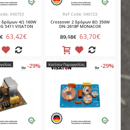
Code: 040753
Ref Code: 040723
3 δρόμων 4Ω 160W
Crossover 2 δρόμων 8Ω 350W
G 5411 VISATON
DN-2618P MONACOR
63,42€
63,70€
8€
89,18€
-29%
-29%
γελίας
Κατόπιν Παραγγελίας