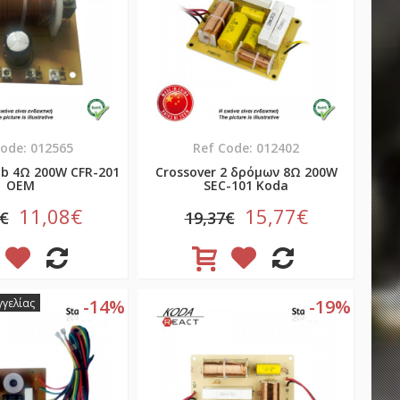
Code: 012565
Ref Code: 012402
ub 4Ω 200W CFR-201
Crossover 2 δρόμων 8Ω 200W
OEM
SEC-101 Koda
11,08€
15,77€
0€
19,37€
-14%
-19%
γελίας