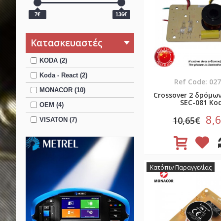
7€
136€
Κατασκευαστές
KODA (2)
Koda - React (2)
Ref Code: 02
MONACOR (10)
Crossover 2 δρόμω
SEC-081 Ko
OEM (4)
8,
10,65€
VISATON (7)
Κατόπιν Παραγγελίας