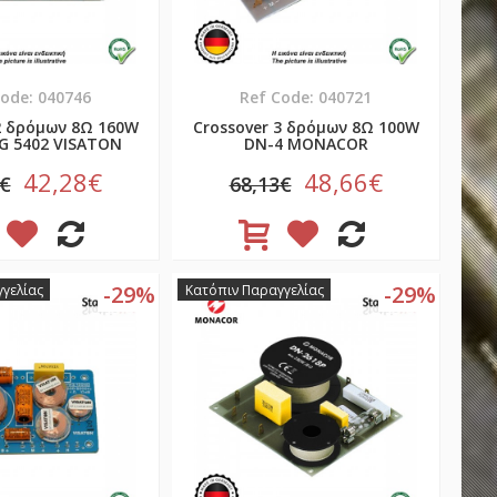
Code: 040746
Ref Code: 040721
2 δρόμων 8Ω 160W
Crossover 3 δρόμων 8Ω 100W
G 5402 VISATON
DN-4 MONACOR
42,28€
48,66€
0€
68,13€
-29%
-29%
γελίας
Κατόπιν Παραγγελίας