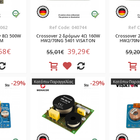
3062
Ref Code: 040744
Ref 
ν 8Ω 500W
Crossover 2 δρόμων 4Ω 160W
Crossover 
EM
HW2/70NG 5401 VISATON
HW2/70N
58€
39,29€
55,01€
59,2
-29%
-29%
Κατόπιν Παραγγελίας
Κατόπιν Παραγ