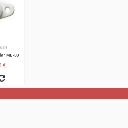
6684
dar MB-03
1€