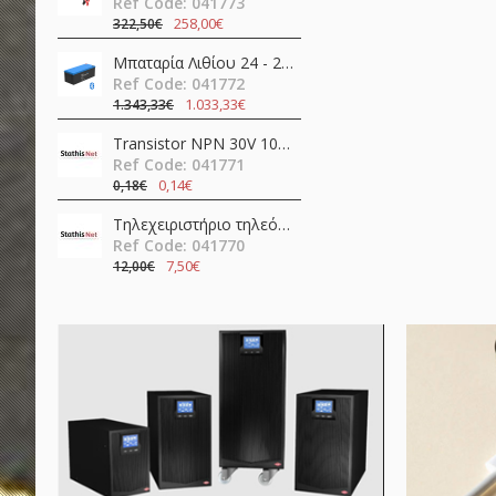
Ref Code: 041773
258,00€
322,50€
Μπαταρία Λιθίου 24 - 25,6V 205Ah 5.26kWh EP-LFP24200B Epever
Ref Code: 041772
1.033,33€
1.343,33€
Transistor NPN 30V 100mA HFE=400 TO-92 BC549CBK Diotec Semiconductor
Ref Code: 041771
0,14€
0,18€
Τηλεχειριστήριο τηλεόρασης LCD / LED smart LG RM-L379 HUAYU
Ref Code: 041770
7,50€
12,00€