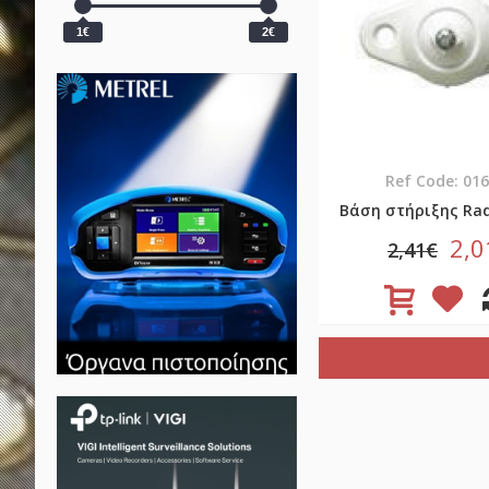
1€
2€
Ref Code: 01
Βάση στήριξης Ra
2,0
2,41€