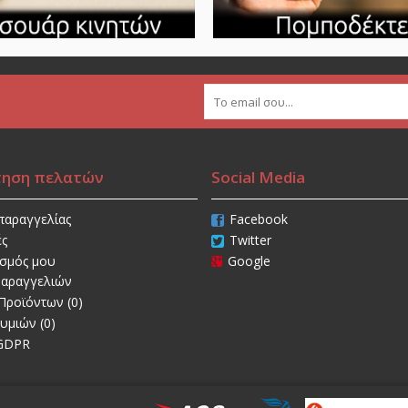
τηση πελατών
Social Media
παραγγελίας
Facebook
ές
Twitter
ασμός μου
Google
Παραγγελιών
Προϊόντων (
0
)
θυμιών (
0
)
 GDPR