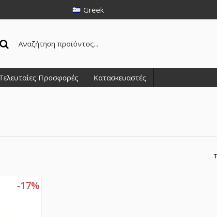
Greek
Τελευταίες Προσφορές
Κατασκευαστές
Τ
-17%