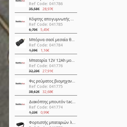
Ref Code: 041786
28,97€
35,58€
Κόφτης απογυμνωτής 0.5-4.0mm ψαλίδι ακριβείας CP-108 (6PK-223) Pro'sKit
Ref Code: 041785
5,45€
6,70€
Μπόρνα σασί μεσαία θηλυκή απλή 42mm/Φ4/30Α βακελίτη μαύρη νίκελ JT-6132 JKG
Ref Code: 041784
1,16€
1,39€
Μπαταρία 12V 12Ah μολύβδου FL12-12 Invictus
Ref Code: 041776
27,91€
32,20€
Φις ρεύματος βιομηχανικό αρσενικό 4pins 16A 400V IP67 C01620H00321012 Amphenol
Ref Code: 041775
32,68€
38,62€
Διακόπτης μπουτόν tact σταθερός DPDT ON-ON 0.1A 30V PCB Mount BS-800-L Canal Electronic
Ref Code: 041774
0,99€
1,23€
Φορτιστής μπαταριών λιθίου 24V 20A AP-PF600-24L Epever