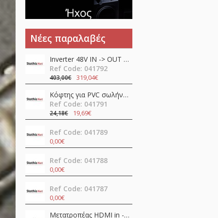
Νέες παραλαβές
Inverter 48V ΙΝ -> OUT 230VAC 400W καθαρού ημιτόνου NTS-750-248EU MEAN WELL
Ref Code: 041792
319,04€
403,00€
Κόφτης για PVC σωλήνες SR-366 Pro'sKit
Ref Code: 041791
19,69€
24,18€
Ref Code: 041789
0,00€
Ref Code: 041788
0,00€
Ref Code: 041787
0,00€
Μετατροπέας HDMI in -> HDMI + SPDIF + 3.5mm out 4K@60Hz OZV8