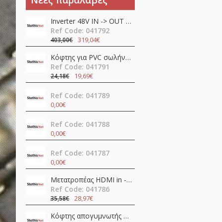
Νέες παραλαβές
Inverter 48V ΙΝ -> OUT 230VAC 400W καθαρού ημιτόνου NTS-750-248EU MEAN WELL
Ref Code: 041792
319,04€
403,00€
Κόφτης για PVC σωλήνες SR-366 Pro'sKit
Ref Code: 041791
19,69€
24,18€
Ref Code: 041789
0,00€
Ref Code: 041788
0,00€
Ref Code: 041787
0,00€
Μετατροπέας HDMI in -> HDMI + SPDIF + 3.5mm out 4K@60Hz OZV8
Ref Code: 041786
28,97€
35,58€
Κόφτης απογυμνωτής 0.5-4.0mm ψαλίδι ακριβείας CP-108 (6PK-223) Pro'sKit