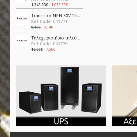
1.033,33€
1.343,33€
Transistor NPN 30V 100mA HFE=400 TO-92 BC549CBK Diotec Semiconductor
Ref Code: 041771
0,14€
0,18€
Τηλεχειριστήριο τηλεόρασης LCD / LED smart LG RM-L379 HUAYU
Ref Code: 041770
7,50€
12,00€