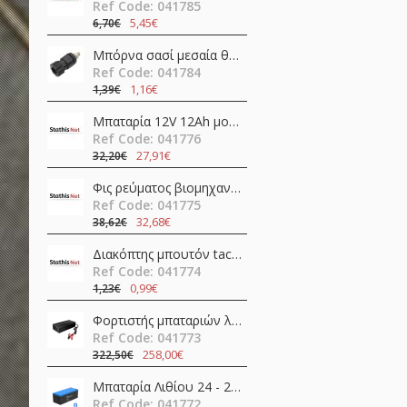
Ref Code: 041785
5,45€
6,70€
Μπόρνα σασί μεσαία θηλυκή απλή 42mm/Φ4/30Α βακελίτη μαύρη νίκελ JT-6132 JKG
Ref Code: 041784
1,16€
1,39€
Μπαταρία 12V 12Ah μολύβδου FL12-12 Invictus
Ref Code: 041776
27,91€
32,20€
Φις ρεύματος βιομηχανικό αρσενικό 4pins 16A 400V IP67 C01620H00321012 Amphenol
Ref Code: 041775
32,68€
38,62€
Διακόπτης μπουτόν tact σταθερός DPDT ON-ON 0.1A 30V PCB Mount BS-800-L Canal Electronic
Ref Code: 041774
0,99€
1,23€
Φορτιστής μπαταριών λιθίου 24V 20A AP-PF600-24L Epever
Ref Code: 041773
258,00€
322,50€
Μπαταρία Λιθίου 24 - 25,6V 205Ah 5.26kWh EP-LFP24200B Epever
Ref Code: 041772