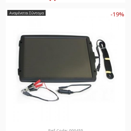
-19%
Αναμένεται Σύντομα
Ref Code: 000455