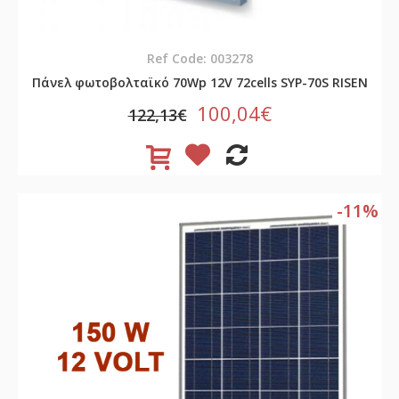
Ref Code: 003278
Πάνελ φωτοβολταϊκό 70Wp 12V 72cells SYP-70S RISEN
100,04€
122,13€
-11%