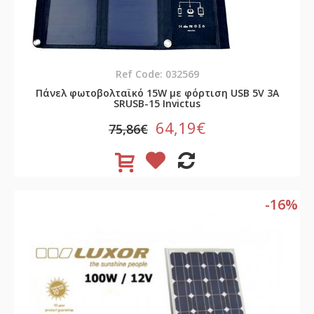
Ref Code: 032569
Πάνελ φωτοβολταϊκό 15W με φόρτιση USB 5V 3A
SRUSB-15 Invictus
64,19€
75,86€
-16%