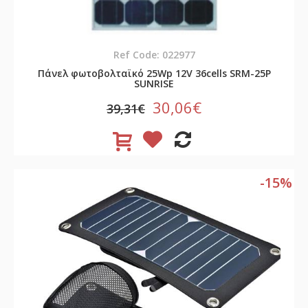
Ref Code: 022977
Πάνελ φωτοβολταϊκό 25Wp 12V 36cells SRM-25P
SUNRISE
30,06€
39,31€
-15%