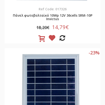
Ref Code: 017326
Πάνελ φωτοβολταϊκό 10Wp 12V 36cells SRM-10P
Invictus
14,79€
18,20€
-23%