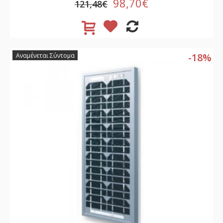
98,70€
121,48€
-18%
Αναμένεται Σύντομα