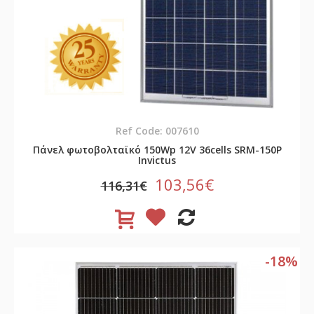
Ref Code: 007610
Πάνελ φωτοβολταϊκό 150Wp 12V 36cells SRM-150P
Invictus
103,56€
116,31€
-18%