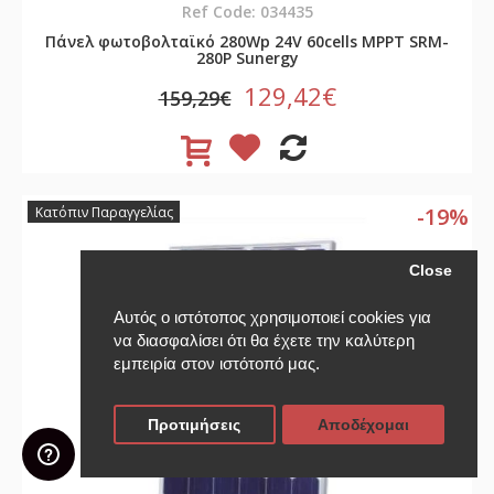
Ref Code: 034435
Πάνελ φωτοβολταϊκό 280Wp 24V 60cells MPPT SRM-
280P Sunergy
129,42€
159,29€
-19%
Κατόπιν Παραγγελίας
Close
Αυτός ο ιστότοπος χρησιμοποιεί cookies για
να διασφαλίσει ότι θα έχετε την καλύτερη
εμπειρία στον ιστότοπό μας.
Προτιμήσεις
Αποδέχομαι