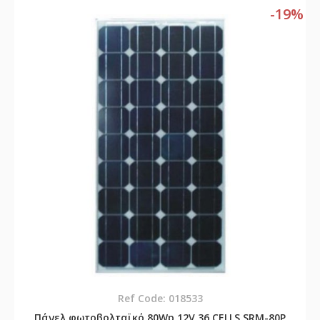
-19%
Ref Code: 018533
Πάνελ φωτοβολταϊκό 80Wp 12V 36 CELLS SRM-80P