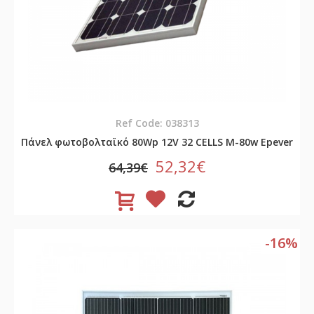
Ref Code: 038313
Πάνελ φωτοβολταϊκό 80Wp 12V 32 CELLS M-80w Epever
52,32€
64,39€
-16%