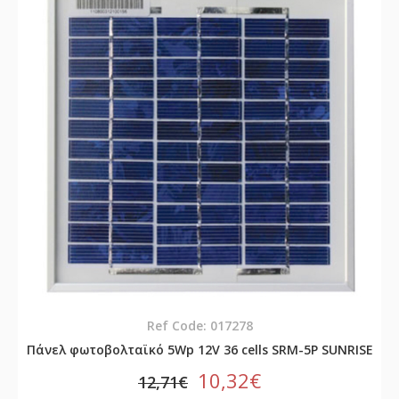
Ref Code: 017278
Πάνελ φωτοβολταϊκό 5Wp 12V 36 cells SRM-5P SUNRISE
10,32€
12,71€