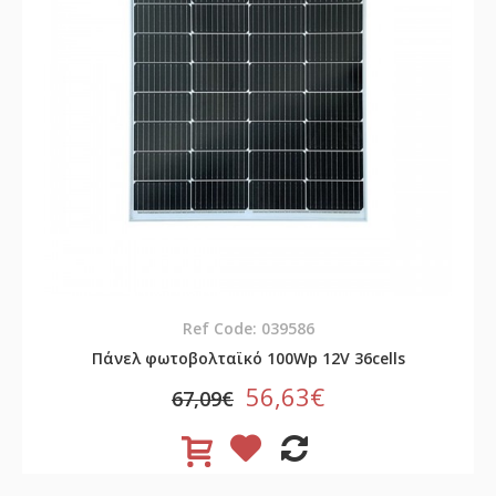
Ref Code: 039586
Πάνελ φωτοβολταϊκό 100Wp 12V 36cells
56,63€
67,09€