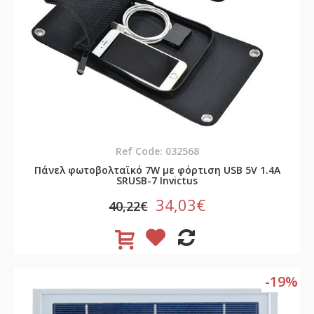
Ref Code: 032568
Πάνελ φωτοβολταϊκό 7W με φόρτιση USB 5V 1.4A
SRUSB-7 Invictus
34,03€
40,22€
-19%