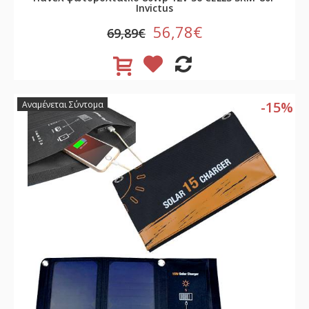
Invictus
56,78€
69,89€
-15%
Αναμένεται Σύντομα