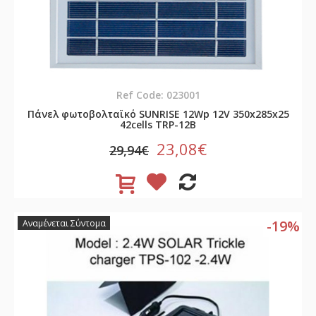
Ref Code: 023001
Πάνελ φωτοβολταϊκό SUNRISE 12Wp 12V 350x285x25
42cells TRP-12B
23,08€
29,94€
-19%
Αναμένεται Σύντομα