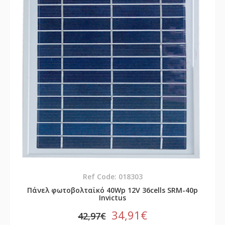
Ref Code: 018303
Πάνελ φωτοβολταϊκό 40Wp 12V 36cells SRM-40p
Invictus
34,91€
42,97€