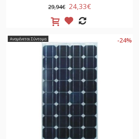
24,33€
29,94€
-24%
Αναμένεται Σύντομα