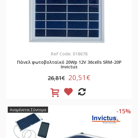
Ref Code: 018678
Πάνελ φωτοβολταϊκό 20Wp 12V 36cells SRM-20P
Invictus
20,51€
26,81€
-15%
Αναμένεται Σύντομα