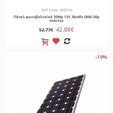
Ref Code: 006719
Πάνελ φωτοβολταϊκό 50Wp 12V 36cells SRM-50p
Invictus
42,88€
52,77€
-19%