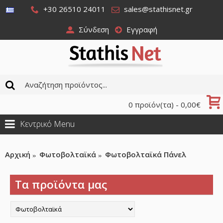
+30 26510 24011
sales@stathisnet.gr
Σύνδεση
Εγγραφή
0 προϊόν(τα) - 0,00€
Κεντρικό Menu
Αρχική
Φωτοβολταϊκά
Φωτοβολταϊκά Πάνελ
Τα προϊόντα μας