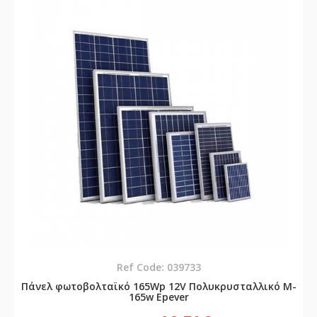
Ref Code: 039733
Πάνελ φωτοβολταϊκό 165Wp 12V Πολυκρυσταλλικό M-
165w Epever