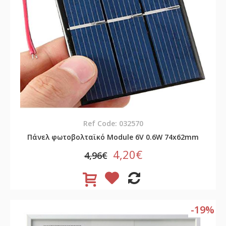
Ref Code: 032570
Πάνελ φωτοβολταϊκό Module 6V 0.6W 74x62mm
4,20€
4,96€
-19%