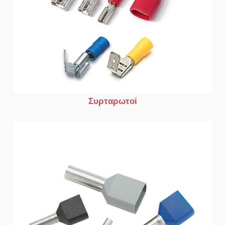
Συρταρωτοί