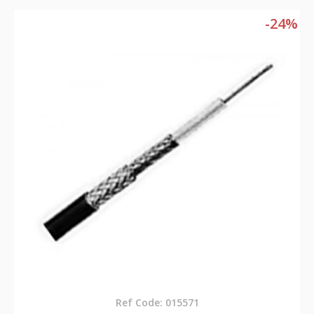
-24%
Ref Code: 015571