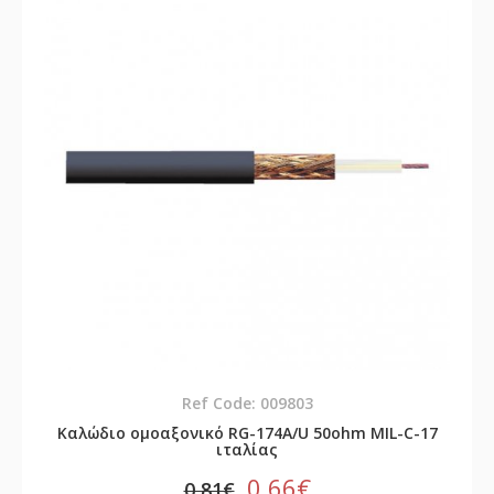
Ref Code: 009803
Καλώδιο ομοαξονικό RG-174A/U 50ohm MIL-C-17
ιταλίας
0,66€
0,81€