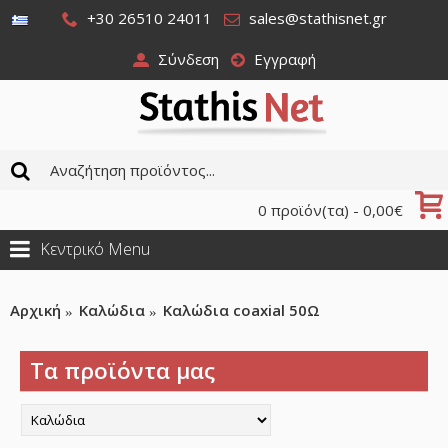
+30 26510 24011
sales@stathisnet.gr
Σύνδεση
Εγγραφή
0 προϊόν(τα) - 0,00€
Κεντρικό Menu
Αρχική
Καλώδια
Καλώδια coaxial 50Ω
Τα προϊόντα μας