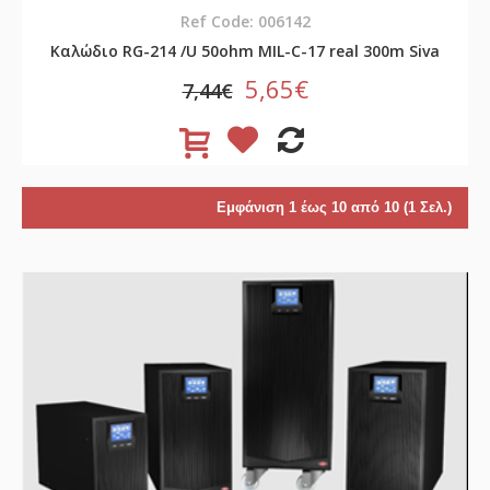
Ref Code: 006142
Καλώδιο RG-214 /U 50ohm MIL-C-17 real 300m Siva
5,65€
7,44€
Εμφάνιση 1 έως 10 από 10 (1 Σελ.)