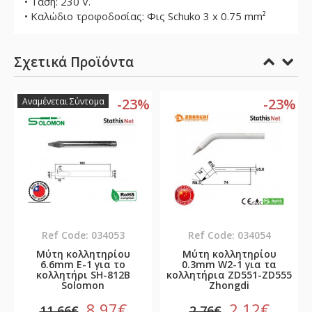
• Τάση: 230 V.
• Kαλώδιο τροφοδοσίας: Φις Schuko 3 x 0.75 mm²
Σχετικά Προϊόντα
%
-23%
-23%
Αναμένεται Σύντομα
Ref Code: 034053
Ref Code: 034054
Μύτη κολλητηρίου
Μύτη κολλητηρίου
6.6mm E-1 για το
0.3mm W2-1 για τα
κολλητήρι SH-812B
κολλητήρια ZD551-ZD555
Solomon
Zhongdi
8,97€
2,12€
11,66€
2,76€