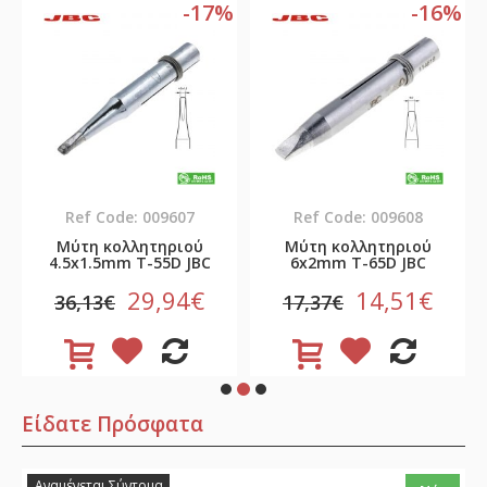
%
-17%
-16%
Ref Code: 009607
Ref Code: 009608
Μύτη κολλητηριού
Μύτη κολλητηριού
4.5x1.5mm Τ-55D JBC
6x2mm Τ-65D JBC
29,94€
14,51€
36,13€
17,37€
Είδατε Πρόσφατα
Αναμένεται Σύντομα