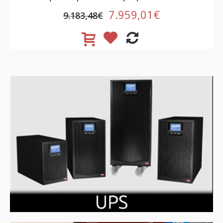
7.959,01€
9.183,48€