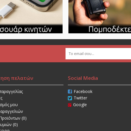
τηση πελατών
Social Media
παραγγελίας
Facebook
ές
Twitter
ασμός μου
Google
Παραγγελιών
Προϊόντων (
0
)
θυμιών (
0
)