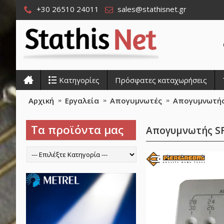
+30 26510 24011
sales@stathisnet.gr
Κατηγορίες
Πρόσφατες καταχωρήσεις
Αρχική
Εργαλεία
Απογυμνωτές
Απογυμνωτής 
Τα προϊόντα μας
Απογυμνωτής SF-