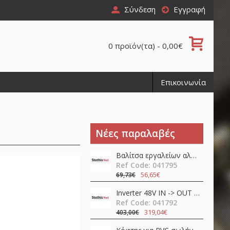
Σύνδεση
Εγγραφή
0 προϊόν(τα) - 0,00€
Επικοινωνία
Νέες παραλαβές
Βαλίτσα εργαλείων αλουμινίου 11pcs TS01-P07 QuickFix Toolkit Teslong
Ref Code: 041795
56,65€
69,73€
Inverter 48V ΙΝ -> OUT 230VAC 400W καθαρού ημιτόνου NTS-750-248EU MEAN WELL
Ref Code: 041792
319,04€
403,00€