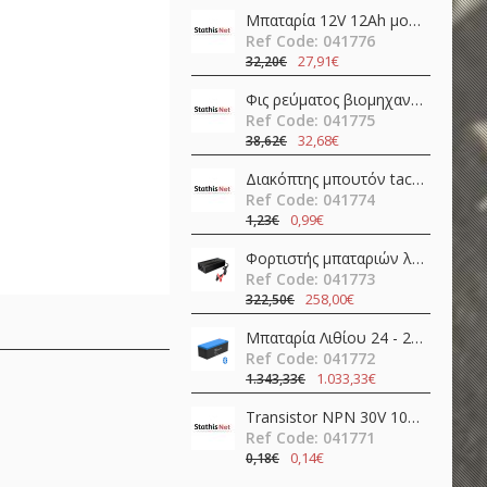
Μπαταρία 12V 12Ah μολύβδου FL12-12 Invictus
Ref Code: 041776
27,91€
32,20€
Φις ρεύματος βιομηχανικό αρσενικό 4pins 16A 400V IP67 C01620H00321012 Amphenol
Ref Code: 041775
32,68€
38,62€
Διακόπτης μπουτόν tact σταθερός DPDT ON-ON 0.1A 30V PCB Mount BS-800-L Canal Electronic
Ref Code: 041774
0,99€
1,23€
Φορτιστής μπαταριών λιθίου 24V 20A AP-PF600-24L Epever
Ref Code: 041773
258,00€
322,50€
Μπαταρία Λιθίου 24 - 25,6V 205Ah 5.26kWh EP-LFP24200B Epever
Ref Code: 041772
1.033,33€
1.343,33€
Transistor NPN 30V 100mA HFE=400 TO-92 BC549CBK Diotec Semiconductor
Ref Code: 041771
0,14€
0,18€