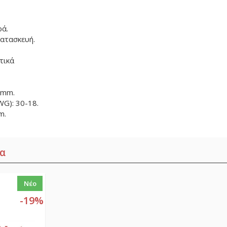
ρά.
ατασκευή.
τικά
 mm.
G): 30-18.
m.
α
Νέο
-19%