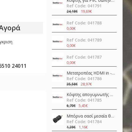
Κόφτης για PVC σωλήνες SR-366 Pro'sKit
Ref Code: 041791
19,69€
24,18€
Ref Code: 041788
Αγορά
0,00€
Ref Code: 041789
γκριση
0,00€
Ref Code: 041787
0,00€
6510 24011
Μετατροπέας HDMI in -> HDMI + SPDIF + 3.5mm out 4K@60Hz OZV8
Ref Code: 041786
28,97€
35,58€
Κόφτης απογυμνωτής 0.5-4.0mm ψαλίδι ακριβείας CP-108 (6PK-223) Pro'sKit
Ref Code: 041785
5,45€
6,70€
Μπόρνα σασί μεσαία θηλυκή απλή 42mm/Φ4/30Α βακελίτη μαύρη νίκελ JT-6132 JKG
Ref Code: 041784
1,16€
1,39€