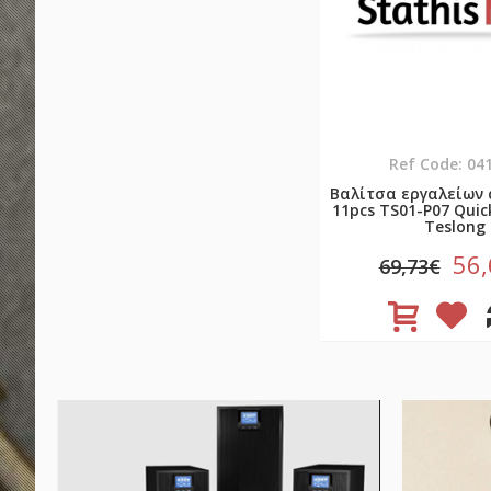
Ref Code: 04
Βαλίτσα εργαλείων 
11pcs TS01-P07 Quick
Teslong
56
69,73€