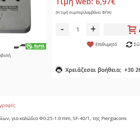
Τιμή web: 6,97€
(H τιμή συμπεριλαμβάνει ΦΠΑ)
-
+
Επιθυμητό
Σύ
οβολή
Χρειάζεσαι βοήθεια; +30 2
αγραφές
ων, για καλώδια Φ0.25-1.0 mm, SF-40/1, της Piergiacomi.