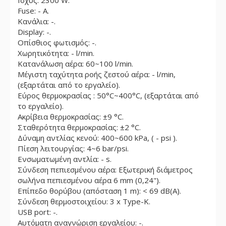
Ισχύς: 2300 W.
Fuse: - Α.
Κανάλια: -.
Display: -.
Οπίσθιος φωτισμός: -.
Χωρητικότητα: - l/min.
Κατανάλωση αέρα: 60~100 l/min.
Μέγιστη ταχύτητα ροής ζεστού αέρα: - l/min,
(εξαρτάται από το εργαλείο).
Εύρος θερμοκρασίας : 50°C~400°C, (εξαρτάται από
το εργαλείο).
Ακρίβεια θερμοκρασίας: ±9 °C.
Σταθερότητα θερμοκρασίας: ±2 °C.
Δύναμη αντλίας κενού: 400~600 kPa, ( - psi ).
Πίεση λειτουργίας: 4~6 bar/psi.
Ενσωματωμένη αντλία: - s.
Σύνδεση πεπιεσμένου αέρα: Εξωτερική διάμετρος
σωλήνα πεπιεσμένου αέρα 6 mm (0,24").
Επίπεδο θορύβου (απόσταση 1 m): < 69 dB(A).
Σύνδεση θερμοστοιχείου: 3 x Type-K.
USB port: -.
Αυτόματη αναγνώριση εργαλείου: -.