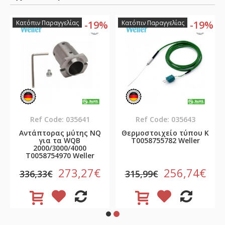
%
-19%
-19%
Κατόπιν Παραγγελίας
Κατόπιν Παραγγελίας
Ref Code: 035641
Ref Code: 035643
Αντάπτορας μύτης NQ
Θερμοστοιχείο τύπου K
για τα WQB
T0058755782 Weller
2000/3000/4000
T0058754970 Weller
273,27€
256,74€
336,33€
315,99€