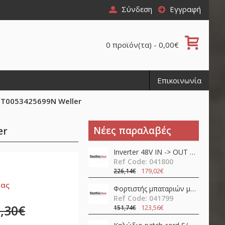
Σύνδεση
Εγγραφή
0 προϊόν(τα) - 0,00€
Επικοινωνία
 T0053425699N Weller
Νέες παραλαβές
er
Inverter 48V ΙΝ -> OUT 230VAC 450W καθαρού ημιτόνου NTS-450-248EU Mean Well
Ref Code: 041800
179,02€
226,14€
ίας
Φορτιστής μπαταριών μολύβδου / λιθίου 24V 12A 360W PFC NPB-360-24TB Mean Well
Ref Code: 041799
,30€
123,56€
151,74€