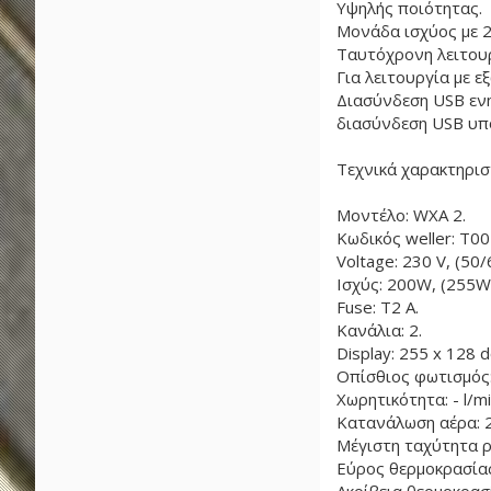
Υψηλής ποιότητας.
Μονάδα ισχύος με 2
Ταυτόχρονη λειτουρ
Για λειτουργία με 
Διασύνδεση USB εν
διασύνδεση USB υπο
Τεχνικά χαρακτηρισ
Μοντέλο: WXA 2.
Κωδικός weller: T0
Voltage: 230 V, (50/
Ισχύς: 200W, (255W
Fuse: T2 A.
Κανάλια: 2.
Display: 255 x 128 d
Οπίσθιος φωτισμός:
Χωρητικότητα: - l/mi
Κατανάλωση αέρα: 2
Μέγιστη ταχύτητα ρο
Εύρος θερμοκρασίας