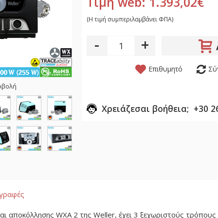
Τιμή web: 1.393,02€
(H τιμή συμπεριλαμβάνει ΦΠΑ)
-
+
Επιθυμητό
Σύ
οβολή
Χρειάζεσαι βοήθεια; +30 2
αγραφές
αι αποκόλλησης WXA 2 της Weller, έχει 3 ξεχωριστούς τρόπους 