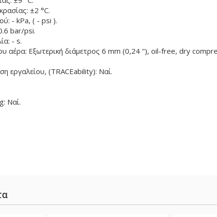
ας: ±9 °C.
ρασίας: ±2 °C.
 - kPa, ( - psi ).
.6 bar/psi.
α: - s.
 αέρα: Εξωτερική διάμετρος 6 mm (0,24 "), oil-free, dry compre
 εργαλείου, (TRACEability): Ναί.
g: Ναί.
τα