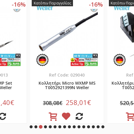
-16%
-16%
Κατόπιν Παραγγελίας
Κατόπιν Παρ
9013
Ref Code: 029040
Ref
P Set
Κολλητήρι Micro WXMP MS
Κολλητήρι
Weller
T0052921399N Weller
T0052
,40€
258,01€
308,08€
520,5