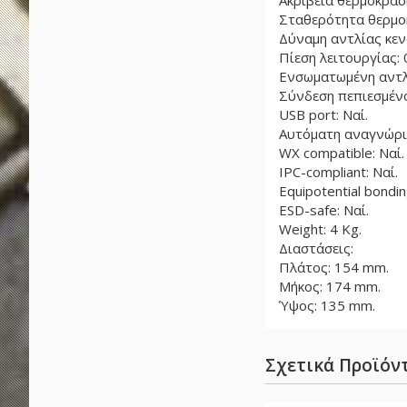
Ακρίβεια θερμοκρασί
Σταθερότητα θερμοκ
Δύναμη αντλίας κενού:
Πίεση λειτουργίας: 0
Ενσωματωμένη αντλί
Σύνδεση πεπιεσμένου
USB port: Ναί.
Αυτόματη αναγνώριση
WX compatible: Ναί.
IPC-compliant: Ναί.
Equipotential bondin
ESD-safe: Ναί.
Weight: 4 Kg.
Διαστάσεις:
Πλάτος: 154 mm.
Μήκος: 174 mm.
Ύψος: 135 mm.
Σχετικά Προϊόν