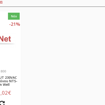
α
Νέο
-21%
1800
OUT 230VAC
όνου NTS-
n Well
,02€