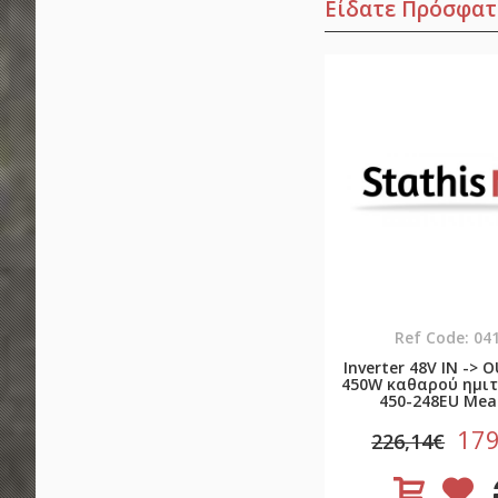
Είδατε Πρόσφατ
Ref Code: 04
Inverter 48V ΙΝ -> 
450W καθαρού ημιτ
450-248EU Mea
179
226,14€