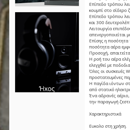
Επίπεδο τρόπου λει
κουμπί στο σίδερο 
Επίπεδο τρόπου λει
και 300 δευτερολέπ
Λειτουργία επιπέδο
απενεργοποιείται μ
Επίσης η ποσότητα 
ποσότητα αέρα εμφα
Προσοχή, απαιτείτα
Η ροή του αέρα ελέ
ελεγχθεί με ποδοδια
Όλες οι συσκευές W
προστατευμένες περ
Η παγίδα ιόντων στ
από στατικό ηλεκτρ
Ένα αδρανές αέριο,
την παραγωγή ζεστ
Χαρακτηριστικά
Ευκολο στη χρήση.