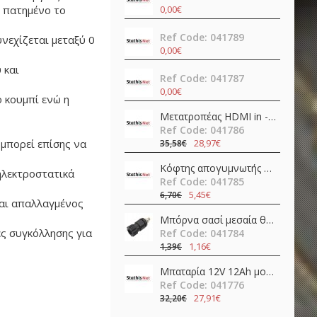
0,00€
ι πατημένο το
Ref Code: 041789
νεχίζεται μεταξύ 0
0,00€
 και
Ref Code: 041787
0,00€
 κουμπί ενώ η
Μετατροπέας HDMI in -> HDMI + SPDIF + 3.5mm out 4K@60Hz OZV8
Ref Code: 041786
28,97€
μπορεί επίσης να
35,58€
Κόφτης απογυμνωτής 0.5-4.0mm ψαλίδι ακριβείας CP-108 (6PK-223) Pro'sKit
ηλεκτροστατικά
Ref Code: 041785
5,45€
6,70€
ναι απαλλαγμένος
Μπόρνα σασί μεσαία θηλυκή απλή 42mm/Φ4/30Α βακελίτη μαύρη νίκελ JT-6132 JKG
ες συγκόλλησης για
Ref Code: 041784
1,16€
1,39€
Μπαταρία 12V 12Ah μολύβδου FL12-12 Invictus
Ref Code: 041776
27,91€
32,20€