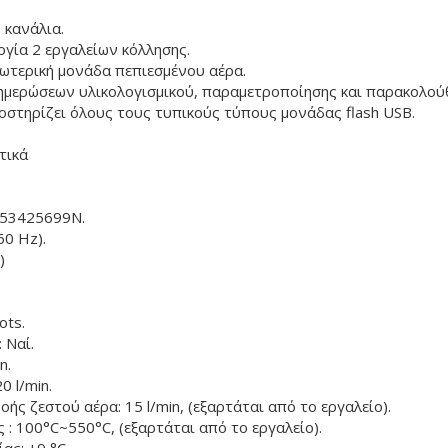
 κανάλια.
γία 2 εργαλείων κόλλησης.
εξωτερική μονάδα πεπιεσμένου αέρα.
ημερώσεων υλικολογισμικού, παραμετροποίησης και παρακολού
στηρίζει όλους τους τυπικούς τύπους μονάδας flash USB.
τικά
053425699N.
60 Hz).
)
ots.
 Ναί.
n.
0 l/min.
ής ζεστού αέρα: 15 l/min, (εξαρτάται από το εργαλείο).
 : 100°C~550°C, (εξαρτάται από το εργαλείο).