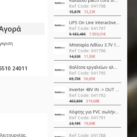
Καλώδιο patch cord S/FTP CAT6A 1m LSZH μαύρο γωνιακό προς τα κάτω Slim 80299 Delock
Ref Code: 041798
13,23€
15,87€
UPS On Line Interactive 30000VA 30kW Τριφασικό / Μονοφασικό με 72 Μπαταρίες IST7-30KVA AEC
Αγορά
Ref Code: 041797
7.959,01€
9.183,48€
γκριση
Μπαταρία Λιθίου 3.7V 18650 3400mAh Li-Ion με προστασία & Type-C RC34 Speras
Ref Code: 041796
11,93€
14,32€
Βαλίτσα εργαλείων αλουμινίου 11pcs TS01-P07 QuickFix Toolkit Teslong
6510 24011
Ref Code: 041795
56,65€
69,73€
Inverter 48V ΙΝ -> OUT 230VAC 400W καθαρού ημιτόνου NTS-750-248EU MEAN WELL
Ref Code: 041792
319,68€
403,80€
Κόφτης για PVC σωλήνες SR-366 Pro'sKit
Ref Code: 041791
19,69€
24,18€
λειτουργίας.
Ref Code: 041788