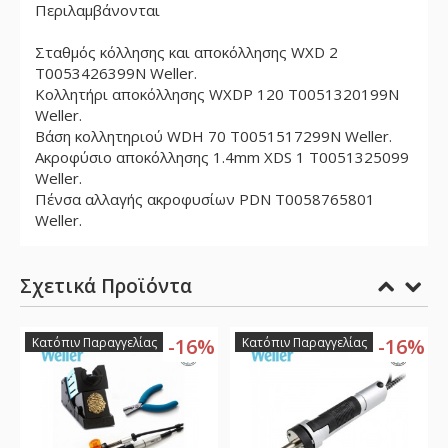
Περιλαμβάνονται
Σταθμός κόλλησης και αποκόλλησης WXD 2
T0053426399N Weller.
Κολλητήρι αποκόλλησης WXDP 120 T0051320199N
Weller.
Βάση κολλητηριού WDH 70 T0051517299N Weller.
Ακροφύσιο αποκόλλησης 1.4mm XDS 1 T0051325099
Weller.
Πένσα αλλαγής ακροφυσίων PDN T0058765801
Weller.
Σχετικά Προϊόντα
%
-16%
-16%
Κατόπιν Παραγγελίας
Κατόπιν Παραγγελίας