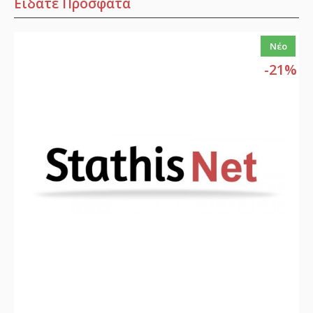
Είδατε Πρόσφατα
Νέο
-21%