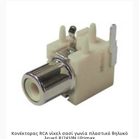
Κονέκτορας RCA νίκελ σασί γωνία πλαστικό θηλυκό
λευκό RJ2410N Ultimax