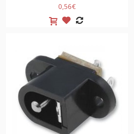
0,56€