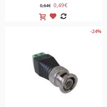
0,49€
0,64€
-24%