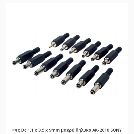
Φις Dc 1,1 x 3.5 x 9mm μακρύ θηλυκό AK-2010 SONY