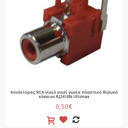
Κονέκτορας RCA νίκελ σασί γωνία πλαστικό θηλυκό
κόκκινο RJ2410N Ultimax
0,50€