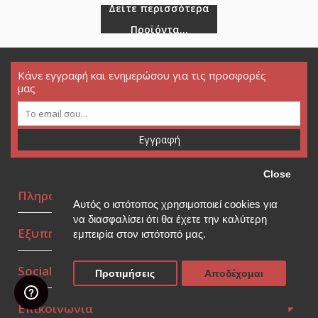
Δείτε περισσότερα
Προϊόντα...
Κάνε εγγραφή και ενημερώσου για τις προσφορές
μας
Εγγραφή
Close
Πληροφορίες
Αυτός ο ιστότοπος χρησιμοποιεί cookies για
να διασφαλίσει ότι θα έχετε την καλύτερη
Εξυπηρέτηση πελατών
εμπειρία στον ιστότοπό μας.
Social Media
Προτιμήσεις
Αποδέχομαι
Επικοινωνία