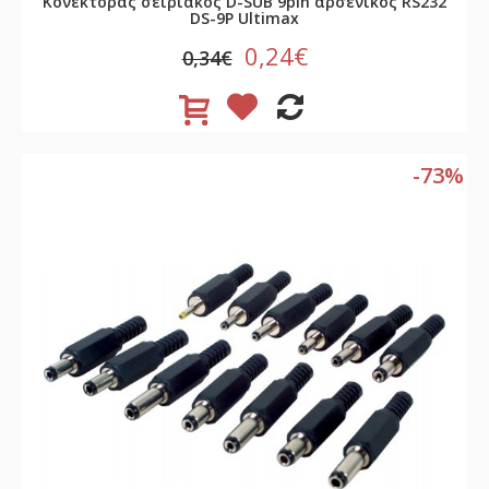
Κονέκτορας σειριακός D-SUB 9pin αρσενικός RS232
DS-9P Ultimax
0,24€
0,34€
-73%