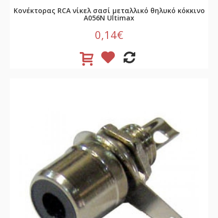
Κονέκτορας RCA νίκελ σασί μεταλλικό θηλυκό κόκκινο
A056N Ultimax
0,14€