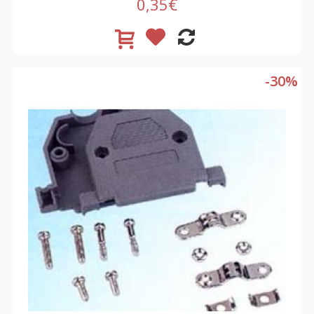
0,35€
-30%