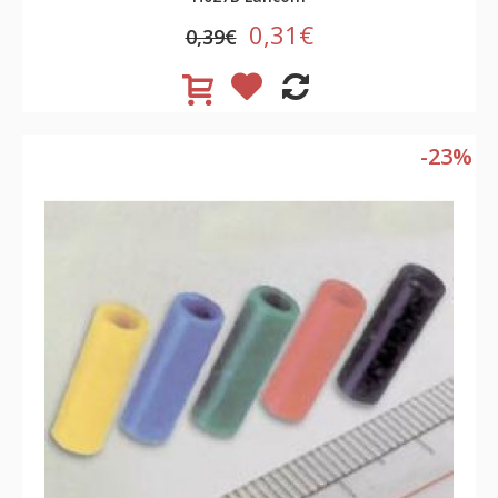
0,31€
0,39€
-23%