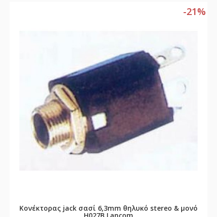
-21%
Κονέκτορας jack σασί 6,3mm θηλυκό stereo & μονό
H027B Lancom