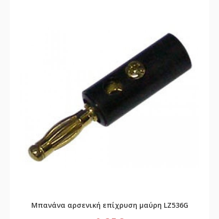
Μπανάνα αρσενική επίχρυση μαύρη LZ536G