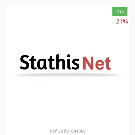
Νέο
-21%
Ref Code: 041800