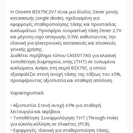
Η Onsemi BZX79C2V7 είναι μια δίοδος Zener μονής
κατασκευής (single diode), σχεδιασμένη για
εφαρμογές σταθεροποίησης τάσης και προστασίας
κυκλωμάτων. Προσφέρει ονομαστική τάση Zener 2.7V
και μέγιστη ισχύ απαγωγής 0.5W, καθιστώντας την
ιδανική για ηλεκτρονικές κατασκευές και επισκευές
γενικής χρήσης.
Διαθέτει περίβλημα τύπου CASE017AG για κλασική
τοποθέτηση διαμπερούς οπής (THT) σε τυπωμένα
κυκλώματα. Ανήκει στη σειρά BZX79C, η οποία
εξασφαλίζει στενή ανοχή τάσης της τάξεως του ±5%,
προσφέροντας αξιοπιστία και σταθερή απόδοση.
Χαρακτηριστικά
• Αξιοπιστία: Στενή ανοχή ±5% για σταθερή
λειτουργία και ακρίβεια.
• Τοποθέτηση: Συναρμολόγηση THT (Through-Hole)
για εύκολη κόλληση σε πλακέτες (PCB).
• Εφαρμογές: Ιδανική για σταθεροποίηση τάσης,