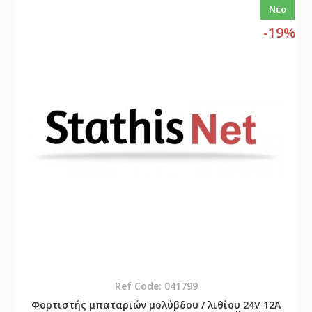
Νέο
-19%
Ref Code: 041799
Φορτιστής μπαταριών μολύβδου / λιθίου 24V 12A