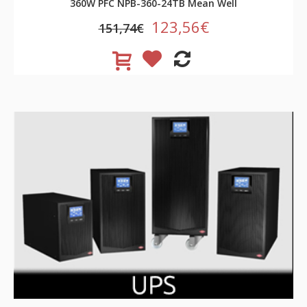
360W PFC NPB-360-24TB Mean Well
123,56€
151,74€