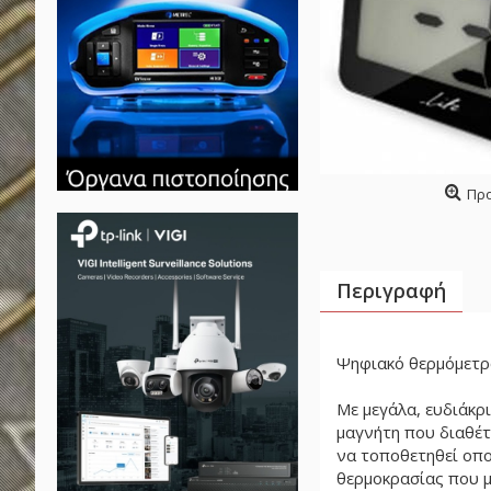
Πρ
Περιγραφή
Ψηφιακό θερμόμετρο
Με μεγάλα, ευδιάκρ
μαγνήτη που διαθέτ
να τοποθετηθεί οπο
θερμοκρασίας που μπ