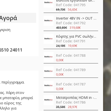
Βαλίτσα εργαλείων αλουμινίου 11pcs TS01-P07 QuickFix Toolkit Teslong
Ref Code: 041795
56,65€
69,73€
Αγορά
Inverter 48V ΙΝ -> OUT 230VAC 400W καθαρού ημιτόνου NTS-750-248EU MEAN WELL
Ref Code: 041792
319,68€
403,80€
γκριση
Κόφτης για PVC σωλήνες SR-366 Pro'sKit
Ref Code: 041791
19,69€
24,18€
6510 24011
Ref Code: 041788
0,00€
Ref Code: 041789
0,00€
 περίγγραμμα.
Ref Code: 041787
0,00€
ας. Χάρη στον
ε μπαταρία, μπορεί
Μετατροπέας HDMI in -> HDMI + SPDIF + 3.5mm out 4K@60Hz OZV8
Ref Code: 041786
λο εύρος της
28,97€
35,58€
λληλο για