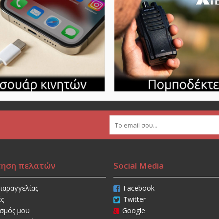
τηση πελατών
Social Media
παραγγελίας
Facebook
ές
Twitter
ασμός μου
Google