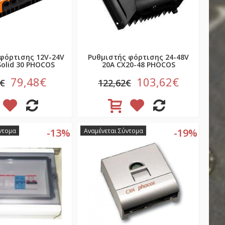
φόρτισης 12V-24V
Ρυθμιστής φόρτισης 24-48V
olid 30 PHOCOS
20A CX20-48 PHOCOS
79,48€
103,62€
0€
122,62€
-13%
-19%
ντομα
Αναμένεται Σύντομα