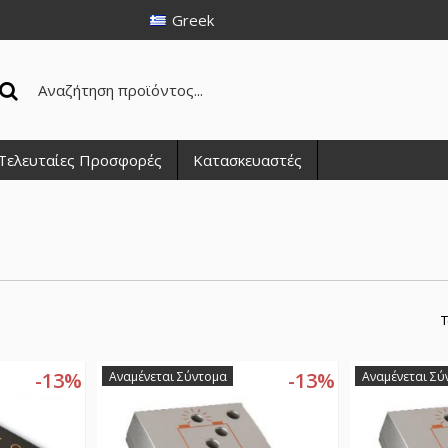
Greek
Τελευταίες Προσφορές
Κατασκευαστές
Τ
-13%
-13%
Αναμένεται Σύντομα
Αναμένεται Σύ