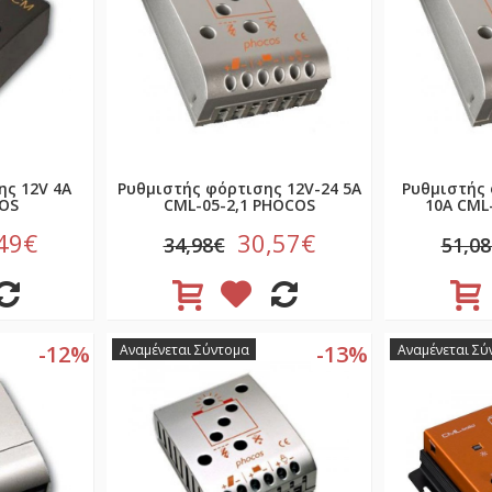
ης 12V 4A
Ρυθμιστής φόρτισης 12V-24 5A
Ρυθμιστής 
OS
CML-05-2,1 PHOCOS
10Α CML
49€
30,57€
34,98€
51,0
-12%
-13%
Αναμένεται Σύντομα
Αναμένεται Σύ