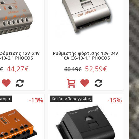
φόρτισης 12V-24V
Ρυθμιστής φόρτισης 12V-24V
-10-2.1 PHOCOS
10Α CX-10-1.1 PHOCOS
44,27€
52,59€
8€
60,19€
-13%
-15%
ντομα
Κατόπιν Παραγγελίας