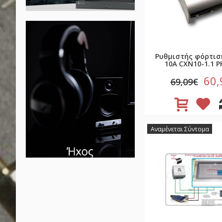
Ρυθμιστής φόρτισ
10A CXN10-1.1 
60,
69,09€
Αναμένεται Σύντομα