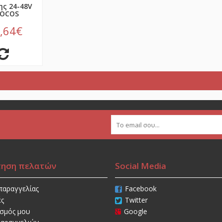
ης 24-48V
HOCOS
,64€
τηση πελατών
Social Media
παραγγελίας
Facebook
ές
Twitter
ασμός μου
Google