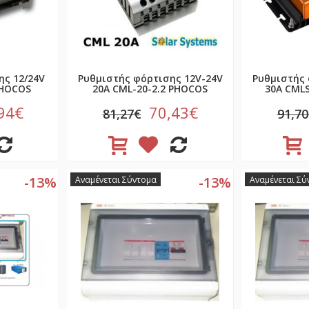
ης 12/24V
Ρυθμιστής φόρτισης 12V-24V
Ρυθμιστής 
PHOCOS
20Α CML-20-2.2 PHOCOS
30Α CMLS
94€
70,43€
81,27€
91,7
-13%
-13%
Αναμένεται Σύντομα
Αναμένεται Σύ