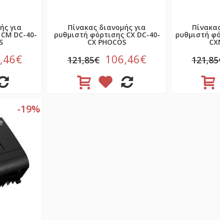
ής για
Πίνακας διανομής για
Πίνακας
 CM DC-40-
ρυθμιστή φόρτισης CX DC-40-
ρυθμιστή φό
S
CX PHOCOS
CX
,46€
106,46€
121,85€
121,85
-19%