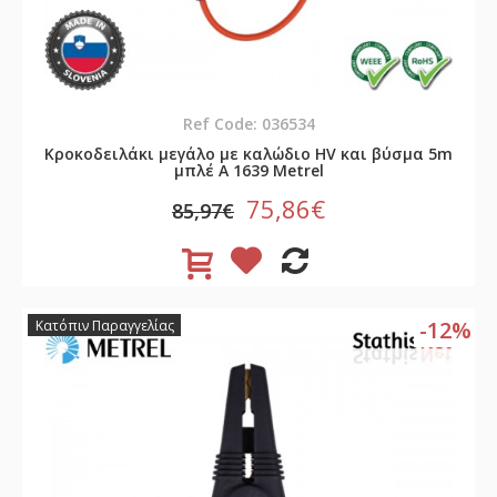
Ref Code: 036534
Κροκοδειλάκι μεγάλο με καλώδιο HV και βύσμα 5m
μπλέ A 1639 Metrel
75,86€
85,97€
-12%
Κατόπιν Παραγγελίας