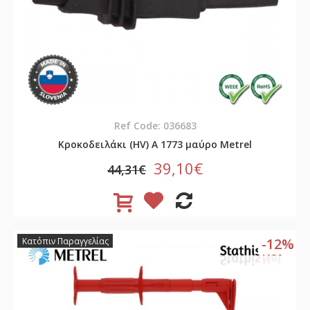
Ref Code: 036683
Κροκοδειλάκι (HV) A 1773 μαύρο Metrel
39,10€
44,31€
-12%
Κατόπιν Παραγγελίας