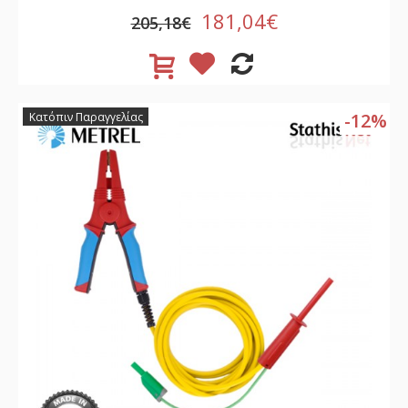
181,04€
205,18€
-12%
Κατόπιν Παραγγελίας