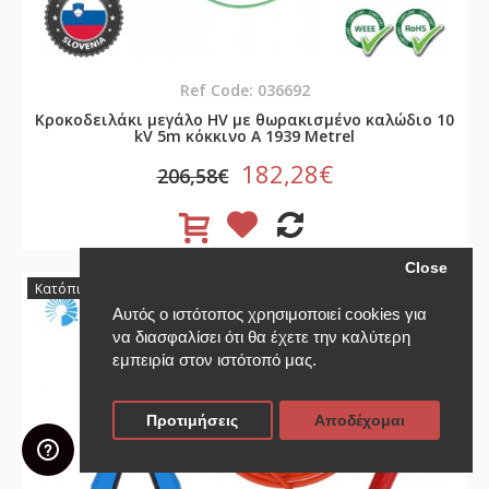
Ref Code: 036692
Κροκοδειλάκι μεγάλο HV με θωρακισμένο καλώδιο 10
kV 5m κόκκινο A 1939 Metrel
182,28€
206,58€
Close
-12%
Κατόπιν Παραγγελίας
Αυτός ο ιστότοπος χρησιμοποιεί cookies για
να διασφαλίσει ότι θα έχετε την καλύτερη
εμπειρία στον ιστότοπό μας.
Προτιμήσεις
Αποδέχομαι