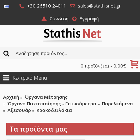
+30 26510 24011
sales@stathisnet.gr
Σύνδεση
Εγγραφή
0 προϊόν(τα) - 0,00€
Κεντρικό Menu
Αρχική
Όργανα Μέτρησης
Όργανα Πιστοποίησης - Γειωσόμετρα
Παρελκόμενα
Αξεσουάρ
Κροκοδειλάκια
Τα προϊόντα μας