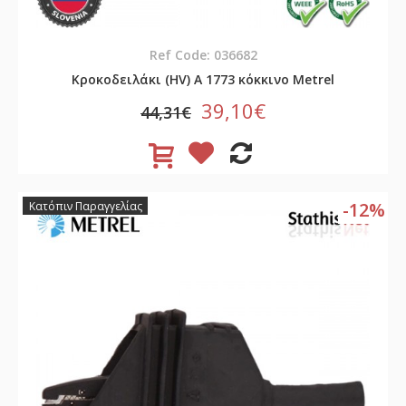
Ref Code: 036682
Κροκοδειλάκι (HV) A 1773 κόκκινο Metrel
39,10€
44,31€
-12%
Κατόπιν Παραγγελίας