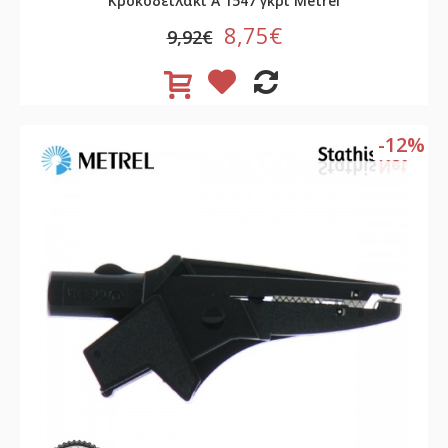
Κροκοδειλάκι A 1547 γκρί Metrel
8,75€
9,92€
-12%