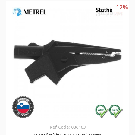
-12%
Ref Code: 036163