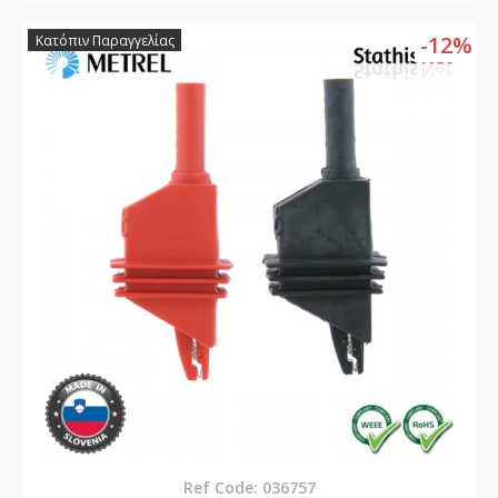
-12%
Κατόπιν Παραγγελίας
Ref Code: 036757