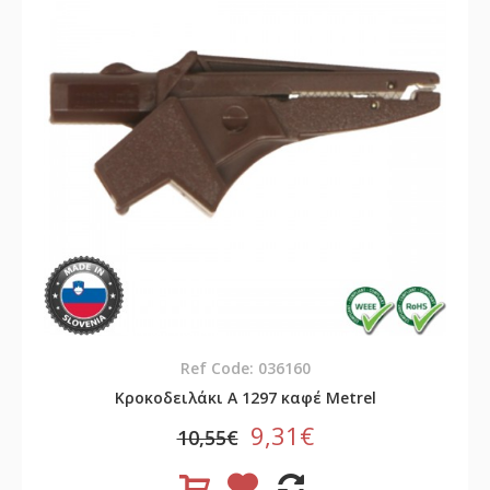
Ref Code: 036160
Κροκοδειλάκι A 1297 καφέ Metrel
9,31€
10,55€