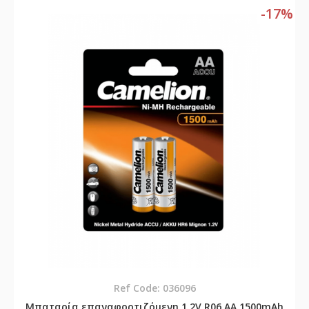
-17%
Ref Code: 036096
Μπαταρία επαναφορτιζόμενη 1.2V R06 AA 1500mAh