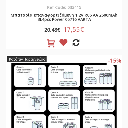
Ref Code: 033415
Μπαταρία επαναφορτιζόμενη 1,2V R06 AA 2600mAh
BL4pcs Power 05716 VARTA
17,55€
20,48€
-15%
Κατόπιν Παραγγελίας