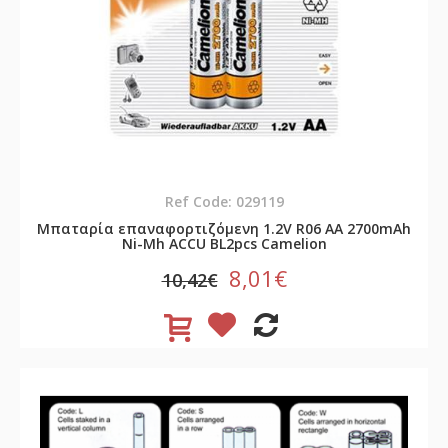
Ref Code: 029119
Μπαταρία επαναφορτιζόμενη 1.2V R06 AA 2700mAh
Νi-Mh ACCU BL2pcs Camelion
8,01€
10,42€