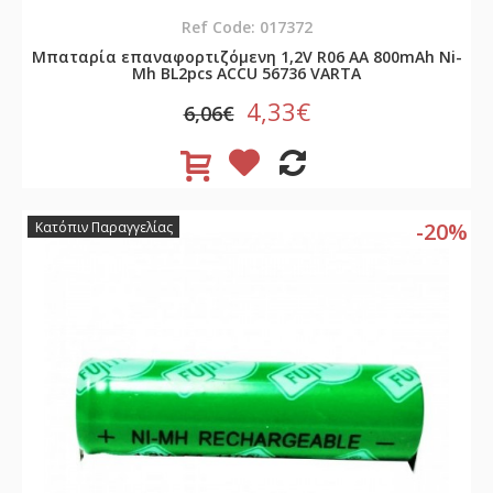
Ref Code: 017372
Μπαταρία επαναφορτιζόμενη 1,2V R06 AA 800mAh Νi-
Mh BL2pcs ACCU 56736 VARTA
4,33€
6,06€
-20%
Κατόπιν Παραγγελίας