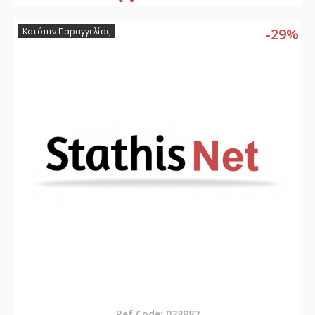
-29%
Κατόπιν Παραγγελίας
Ref Code: 038982