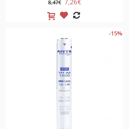
7,26€
8,47€
-15%