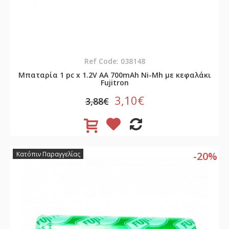
Ref Code: 038148
Μπαταρία 1 pc x 1.2V AA 700mAh Νi-Mh με κεφαλάκι
Fujitron
3,10€
3,88€
-20%
Κατόπιν Παραγγελίας