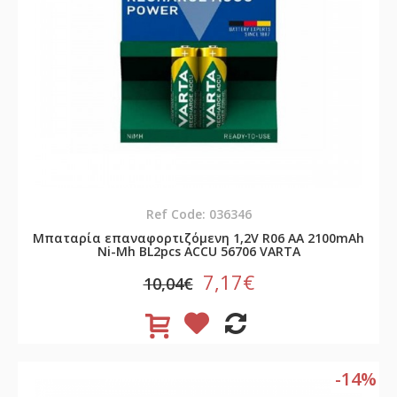
Ref Code: 036346
Μπαταρία επαναφορτιζόμενη 1,2V R06 AA 2100mAh
Νi-Mh BL2pcs ACCU 56706 VARTA
7,17€
10,04€
-14%