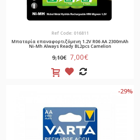
Ref Code: 016811
Μπαταρία επαναφορτιζόμενη 1.2V R06 AA 2300mAh
Νi-Mh Always Ready BL2pcs Camelion
7,00€
9,10€
-29%