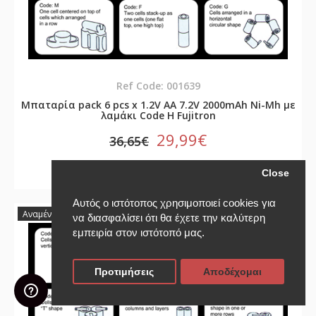
Ref Code: 001639
Μπαταρία pack 6 pcs x 1.2V AA 7.2V 2000mAh Ni-Mh με
λαμάκι Code H Fujitron
29,99€
36,65€
Close
Αυτός ο ιστότοπος χρησιμοποιεί cookies για
-23%
Αναμένεται Σύντομα
να διασφαλίσει ότι θα έχετε την καλύτερη
εμπειρία στον ιστότοπό μας.
Προτιμήσεις
Αποδέχομαι