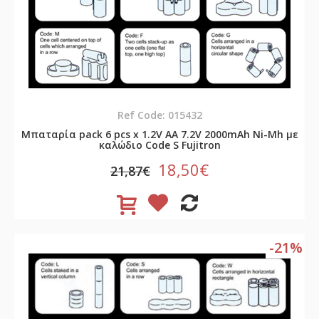
Ref Code: 015432
Μπαταρία pack 6 pcs x 1.2V AA 7.2V 2000mAh Ni-Mh με
καλώδιο Code S Fujitron
18,50€
21,87€
-21%