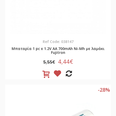
Ref Code: 038147
Μπαταρία 1 pc x 1.2V AA 700mAh Νi-Mh με λαμάκι
Fujitron
4,44€
5,55€
-28%