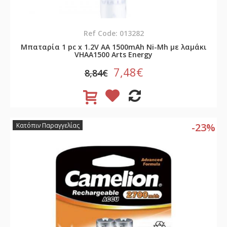
Ref Code: 013282
Μπαταρία 1 pc x 1.2V AA 1500mAh Νi-Mh με λαμάκι
VHAA1500 Arts Energy
7,48€
8,84€
-23%
Κατόπιν Παραγγελίας