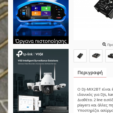
Πρ
Περιγραφή
O DJ-MIX2BT είναι έ
ιδανικός για DJs, ka
Διαθέτει 2 line εισ
players και άλλες π
Υποστηρίζει ασύρμα