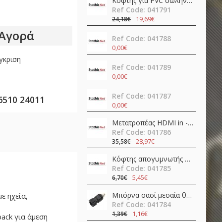
Κόφτης για PVC σωλήνες SR-366 Pro'sKit
Ref Code: 041791
19,69€
24,18€
Αγορά
Ref Code: 041788
0,00€
γκριση
Ref Code: 041789
0,00€
Ref Code: 041787
6510 24011
0,00€
Μετατροπέας HDMI in -> HDMI + SPDIF + 3.5mm out 4K@60Hz OZV8
Ref Code: 041786
28,97€
35,58€
Κόφτης απογυμνωτής 0.5-4.0mm ψαλίδι ακριβείας CP-108 (6PK-223) Pro'sKit
Ref Code: 041785
5,45€
6,70€
Μπόρνα σασί μεσαία θηλυκή απλή 42mm/Φ4/30Α βακελίτη μαύρη νίκελ JT-6132 JKG
ε ηχεία,
Ref Code: 041784
1,16€
1,39€
ack για άμεση