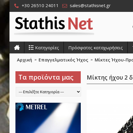
+30 26510 24011
sales@stathisnet.gr
Κατηγορίες
Πρόσφατες καταχωρήσεις
Αρχική
Επαγγελματικός Ήχος
Μίκτες Ήχου-Πρ
Τα προϊόντα μας
Μίκτης ήχου 2 δ