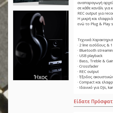
αναπαραγωγή αρχείω
σε κάθε κανάλι για 
REC output για reco
Η μικρή και ελαφριά
ενώ το Plug & Play 
Τεχνικά Χαρακτηρισ
· 2 line εισόδους &
· Bluetooth streami
· USB playback
· Bass, Treble & Gai
· Crossfader
· REC output
· Έξοδος ακουστικώ
· Compact και ελαφρ
· Ιδανικό για DJs, ka
Είδατε Πρόσφατ