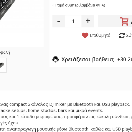
(H τιμή συμπεριλαμβάνει ΦΠΑ)
-
+
Επιθυμητό
Σύ
οβολή
Χρειάζεσαι βοήθεια; +30 2
νας compact 2κάναλος DJ mixer με Bluetooth και USB playback,
raoke setups, home studios, bars και μικρά events.
όδους και 1 είσοδο μικροφώνου, προσφέροντας εύκολη σύνδεση μ
ηγές ήχου.
τη αναπαραγωγή μουσικής μέσω Bluetooth, καθώς και USB playb