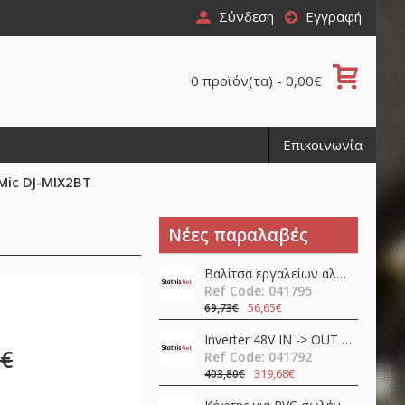
Σύνδεση
Εγγραφή
0 προϊόν(τα) - 0,00€
Επικοινωνία
Mic DJ-MIX2BT
Νέες παραλαβές
Βαλίτσα εργαλείων αλουμινίου 11pcs TS01-P07 QuickFix Toolkit Teslong
Ref Code: 041795
56,65€
69,73€
Inverter 48V ΙΝ -> OUT 230VAC 400W καθαρού ημιτόνου NTS-750-248EU MEAN WELL
9€
Ref Code: 041792
319,68€
403,80€