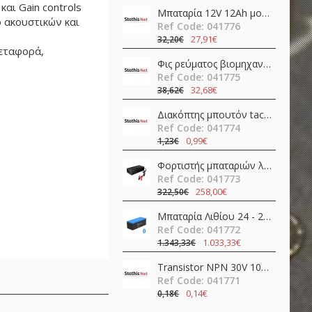
αι Gain controls
Μπαταρία 12V 12Ah μολύβδου FL12-12 Invictus
ο ακουστικών και
Ref Code: 041776
27,91€
32,20€
μεταφορά,
Φις ρεύματος βιομηχανικό αρσενικό 4pins 16A 400V IP67 C01620H00321012 Amphenol
Ref Code: 041775
32,68€
38,62€
Διακόπτης μπουτόν tact σταθερός DPDT ON-ON 0.1A 30V PCB Mount BS-800-L Canal Electronic
Ref Code: 041774
0,99€
1,23€
Φορτιστής μπαταριών λιθίου 24V 20A AP-PF600-24L Epever
Ref Code: 041773
258,00€
322,50€
Μπαταρία Λιθίου 24 - 25,6V 205Ah 5.26kWh EP-LFP24200B Epever
Ref Code: 041772
1.033,33€
1.343,33€
Transistor NPN 30V 100mA HFE=400 TO-92 BC549CBK Diotec Semiconductor
Ref Code: 041771
0,14€
0,18€