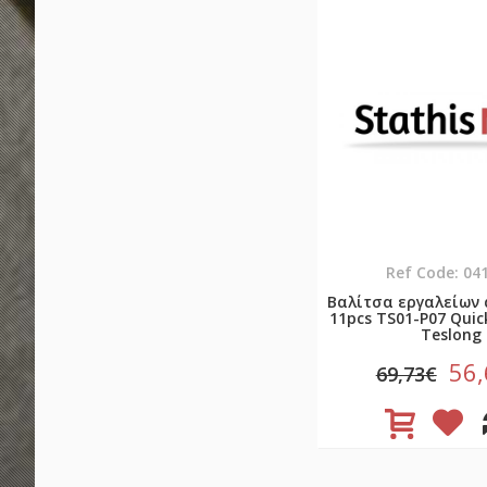
Ref Code: 04
Βαλίτσα εργαλείων 
11pcs TS01-P07 Quick
Teslong
56
69,73€