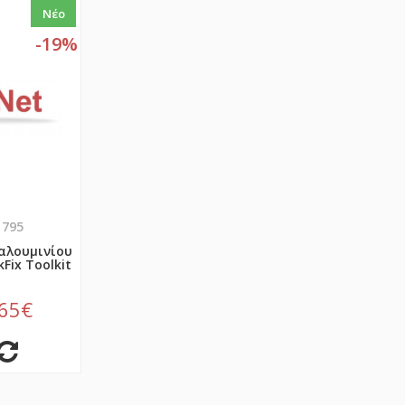
Νέο
-19%
1795
αλουμινίου
Fix Toolkit
,65€