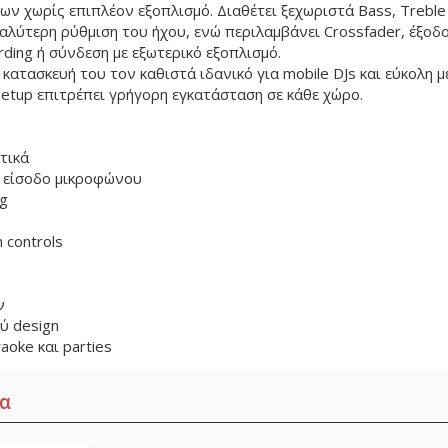
ν χωρίς επιπλέον εξοπλισμό. Διαθέτει ξεχωριστά Bass, Treble κ
καλύτερη ρύθμιση του ήχου, ενώ περιλαμβάνει Crossfader, έξοδ
rding ή σύνδεση με εξωτερικό εξοπλισμό.
 κατασκευή του τον καθιστά ιδανικό για mobile DJs και εύκολη 
setup επιτρέπει γρήγορη εγκατάσταση σε κάθε χώρο.
τικά
 1 είσοδο μικροφώνου
ng
n controls
ν
ύ design
raoke και parties
α