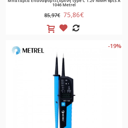
Μπαταρία επαναφορτιζόμενη type C 1.2V NiMH 6pcs A
1046 Metrel
75,86€
85,97€
-19%