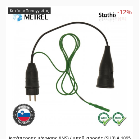
-12%
Κατόπιν Παραγγελίας
Αντάπτορας μόνωσης (INS) / υποδιαρροής (SUB) A 1095