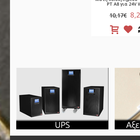
PT A8 για 24V W
8,
10,17€