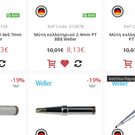
1734
Ref Code: 013078
Ref 
1.6x0.7mm
Μύτη κολλητηριού 2.4mm PT
Μύτη κολλη
er
BB8 Weller
PT
13€
8,13€
10,01€
10,0
-19%
-19%
Κατόπιν Παραγ