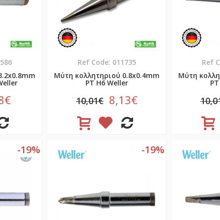
2586
Ref Code: 011735
Ref 
3.2x0.8mm
Μύτη κολλητηριού 0.8x0.4mm
Μύτη κολλη
eller
PT H6 Weller
PT
8€
8,13€
10,01€
10,0
-19%
-19%