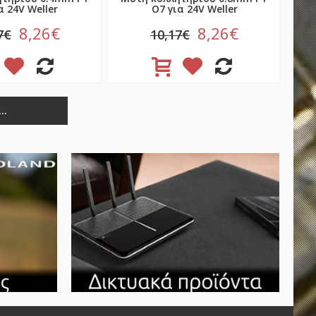
α 24V Weller
O7 για 24V Weller
8,26€
8,26€
7€
10,17€
..