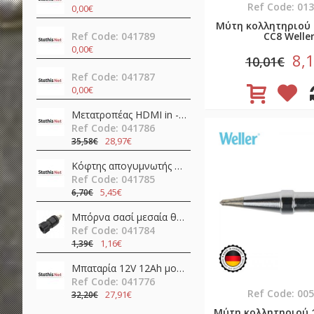
Ref Code: 01
0,00€
Μύτη κολλητηριού
Ref Code: 041789
CC8 Welle
0,00€
8,
10,01€
Ref Code: 041787
0,00€
Μετατροπέας HDMI in -> HDMI + SPDIF + 3.5mm out 4K@60Hz OZV8
Ref Code: 041786
28,97€
35,58€
Κόφτης απογυμνωτής 0.5-4.0mm ψαλίδι ακριβείας CP-108 (6PK-223) Pro'sKit
Ref Code: 041785
5,45€
6,70€
Μπόρνα σασί μεσαία θηλυκή απλή 42mm/Φ4/30Α βακελίτη μαύρη νίκελ JT-6132 JKG
Ref Code: 041784
1,16€
1,39€
Μπαταρία 12V 12Ah μολύβδου FL12-12 Invictus
Ref Code: 041776
Ref Code: 00
27,91€
32,20€
Μύτη κολλητηριού 