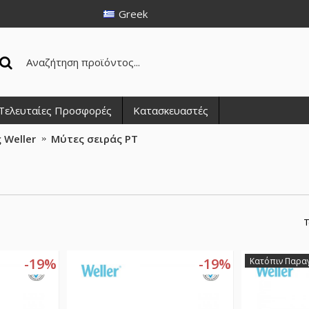
Greek
Τελευταίες Προσφορές
Κατασκευαστές
 Weller
Μύτες σειράς PT
T
Τ
-19%
-19%
Κατόπιν Παραγ