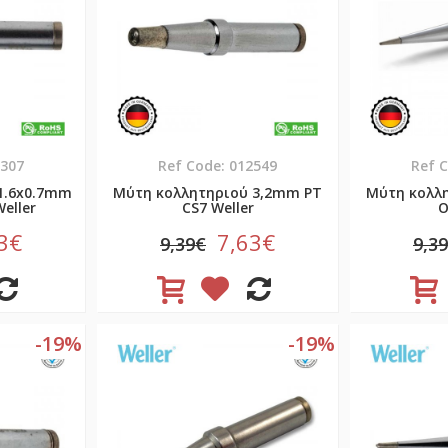
7307
Ref Code: 012549
Ref 
1.6x0.7mm
Μύτη κολλητηριού 3,2mm PT
Μύτη κολλ
eller
CS7 Weller
O
3€
7,63€
9,39€
9,3
-19%
-19%