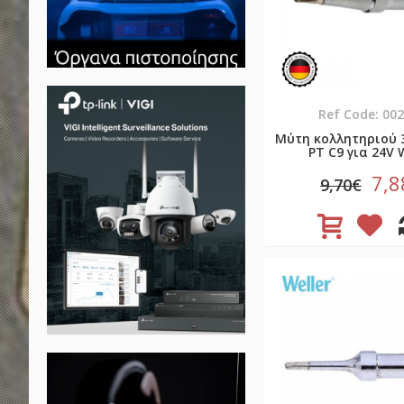
Ref Code: 00
Μύτη κολλητηριού 
PT C9 για 24V W
7,8
9,70€