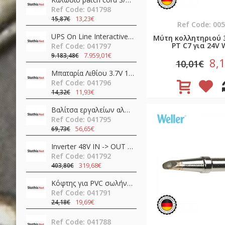
Ref Code: 041798
13,23€
15,87€
Ref Code: 00
UPS On Line Interactive 30000VA 30kW Τριφασικό / Μονοφασικό με 72 Μπαταρίες IST7-30KVA AEC
Μύτη κολλητηριού 
PT C7 για 24V W
Ref Code: 041797
7.959,01€
9.183,48€
8,
10,01€
Μπαταρία Λιθίου 3.7V 18650 3400mAh Li-Ion με προστασία & Type-C RC34 Speras
Ref Code: 041796
11,93€
14,32€
Βαλίτσα εργαλείων αλουμινίου 11pcs TS01-P07 QuickFix Toolkit Teslong
Ref Code: 041795
56,65€
69,73€
Inverter 48V ΙΝ -> OUT 230VAC 400W καθαρού ημιτόνου NTS-750-248EU MEAN WELL
Ref Code: 041792
319,68€
403,80€
Κόφτης για PVC σωλήνες SR-366 Pro'sKit
Ref Code: 041791
19,69€
24,18€
Ref Code: 041788