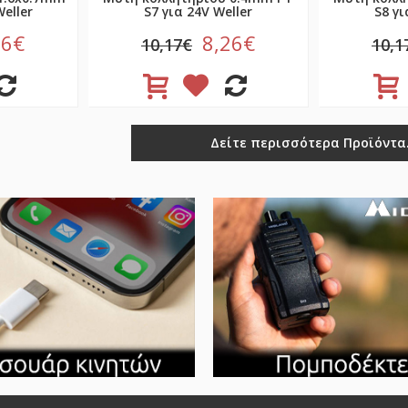
eller
S7 για 24V Weller
S8 γι
26€
8,26€
10,17€
10,1
Δείτε περισσότερα Προϊόντα.