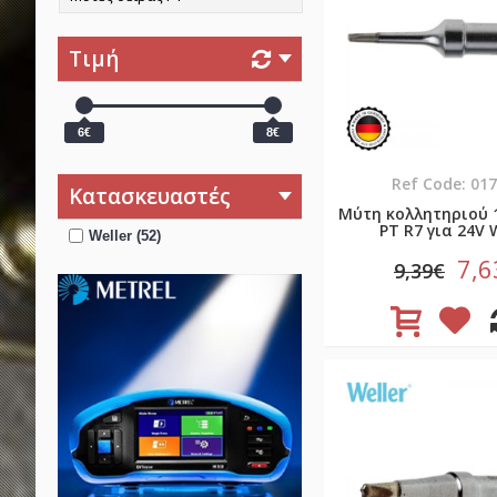
Τιμή
6€
8€
Ref Code: 01
Κατασκευαστές
Μύτη κολλητηριού 
PT R7 για 24V W
Weller (52)
7,6
9,39€