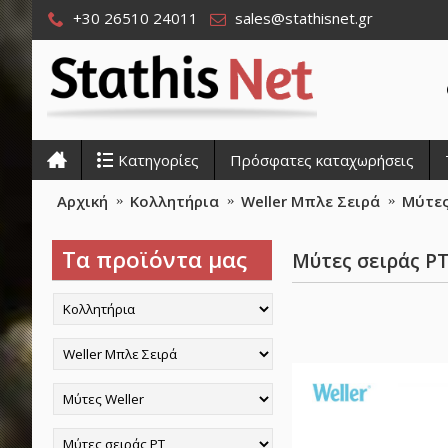
+30 26510 24011
sales@stathisnet.gr
Κατηγορίες
Πρόσφατες καταχωρήσεις
Αρχική
Κολλητήρια
Weller Μπλε Σειρά
Μύτες
Τα προϊόντα μας
Μύτες σειράς P