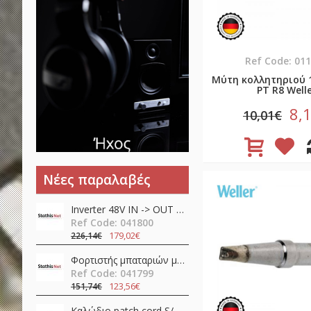
Ref Code: 01
Μύτη κολλητηριού 
PT R8 Well
8,
10,01€
Νέες παραλαβές
Inverter 48V ΙΝ -> OUT 230VAC 450W καθαρού ημιτόνου NTS-450-248EU Mean Well
Ref Code: 041800
179,02€
226,14€
Φορτιστής μπαταριών μολύβδου / λιθίου 24V 12A 360W PFC NPB-360-24TB Mean Well
Ref Code: 041799
123,56€
151,74€
Καλώδιο patch cord S/FTP CAT6A 1m LSZH μαύρο γωνιακό προς τα κάτω Slim 80299 Delock