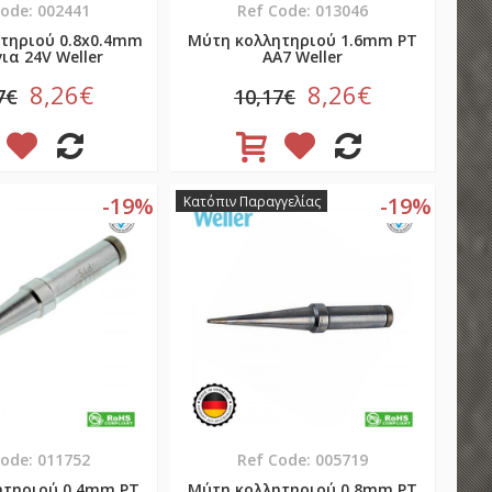
Code: 002441
Ref Code: 013046
τηριού 0.8x0.4mm
Μύτη κολλητηριού 1.6mm PT
για 24V Weller
AA7 Weller
8,26€
8,26€
7€
10,17€
-19%
-19%
Κατόπιν Παραγγελίας
Code: 011752
Ref Code: 005719
ητηριού 0.4mm PT
Μύτη κολλητηριού 0.8mm PT