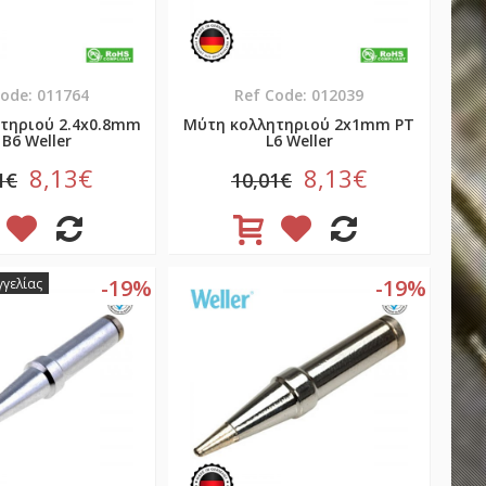
Code: 011764
Ref Code: 012039
τηριού 2.4x0.8mm
Μύτη κολλητηριού 2x1mm PT
 B6 Weller
L6 Weller
8,13€
8,13€
1€
10,01€
-19%
-19%
γελίας