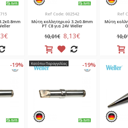
5715
Ref Code: 002542
Ref 
3.2x0.8mm
Μύτη κολλητηριού 3.2x0.8mm
Μύτη κολλ
eller
PT C8 για 24V Weller
O
13€
8,13€
10,01€
10,0
-19%
-19%
Κατόπιν Παραγγελίας