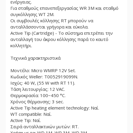
ενέργειας.
Για σταθμούς επανεπεξεργασίας WR 3M και σταθμό
συγκόλλησης WT 2M.
Οι συμβουλές κόλλησης RT μπορούν να
ανταλλάσσονται γρήγορα και εύκολα.
Active Tip (Cartridge) - Το σύστημα επιτρέπει την
ανταλλαγή του άκρου κόλλησης παρά το καυτό
κολλητήρι.
Τεχνικά χαρακτηριστικά
Μοντέλο: Micro WMRP 12V Set.
Κωδικός Weller: T0052919099N.
Ισχύς: 40 W, (55 W with RT 11).
Τάση λειτουργίας: 12 VAC.
Θερμοκρασία: 100~450 °C.
Χρόνος θέρμανσης: 3 sec.
Active Tip heating element technology: Ναί.
WT compatible: Ναί.
Active Tip: Ναί.
Σειρά ανταλλακτικών μυτών: RT.
Χρήση με τα: WD 1M, WR 3M, WD 3M.