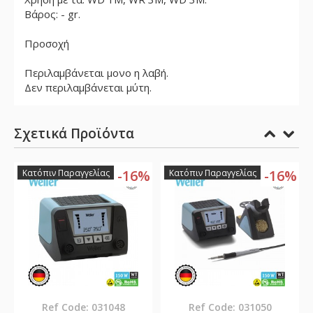
Βάρος: - gr.
Προσοχή
Περιλαμβάνεται μονο η λαβή.
Δεν περιλαμβάνεται μύτη.
Σχετικά Προϊόντα
%
-16%
-16%
Κατόπιν Παραγγελίας
Κατόπιν Παραγγελίας
Ref Code: 031048
Ref Code: 031050