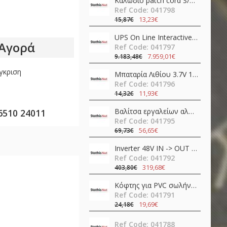
Καλώδιο patch cord S/FTP CAT6A 1m LSZH μαύρο γωνιακό προς τα κάτω Slim 80299 Delock
Ref Code: 041798
13,23€
15,87€
UPS On Line Interactive 30000VA 30kW Τριφασικό / Μονοφασικό με 72 Μπαταρίες IST7-30KVA AEC
Αγορά
Ref Code: 041797
7.959,01€
9.183,48€
γκριση
Μπαταρία Λιθίου 3.7V 18650 3400mAh Li-Ion με προστασία & Type-C RC34 Speras
Ref Code: 041796
11,93€
14,32€
Βαλίτσα εργαλείων αλουμινίου 11pcs TS01-P07 QuickFix Toolkit Teslong
6510 24011
Ref Code: 041795
56,65€
69,73€
Inverter 48V ΙΝ -> OUT 230VAC 400W καθαρού ημιτόνου NTS-750-248EU MEAN WELL
Ref Code: 041792
319,68€
403,80€
Κόφτης για PVC σωλήνες SR-366 Pro'sKit
Ref Code: 041791
19,69€
24,18€
Ref Code: 041788