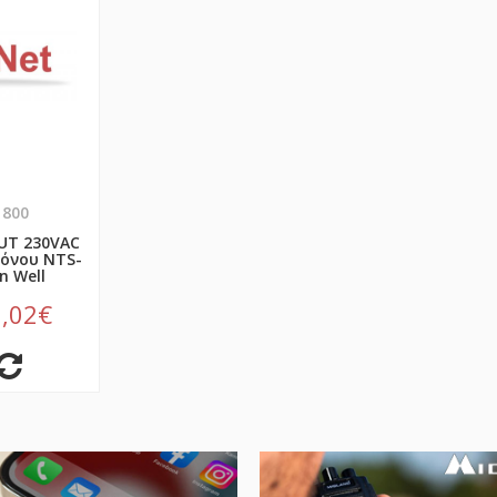
1800
OUT 230VAC
όνου NTS-
n Well
,02€