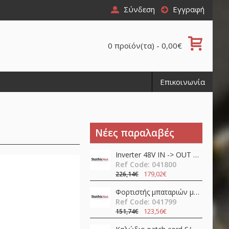
Σύνδεση
Εγγραφή
0 προϊόν(τα) - 0,00€
Επικοινωνία
Νέες παραλαβές
Inverter 48V ΙΝ -> OUT 230VAC 450W καθαρού ημιτόνου NTS-450-248EU Mean Well
Ref Code: 041800
179,02€
226,14€
Φορτιστής μπαταριών μολύβδου / λιθίου 24V 12A 360W PFC NPB-360-24TB Mean Well
Ref Code: 041799
123,56€
151,74€