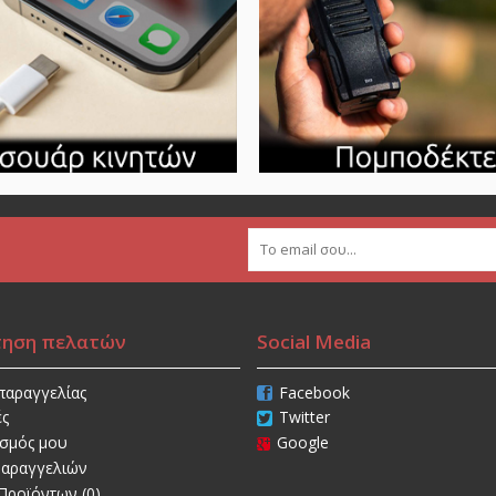
τηση πελατών
Social Media
παραγγελίας
Facebook
ές
Twitter
ασμός μου
Google
Παραγγελιών
Προϊόντων (
0
)