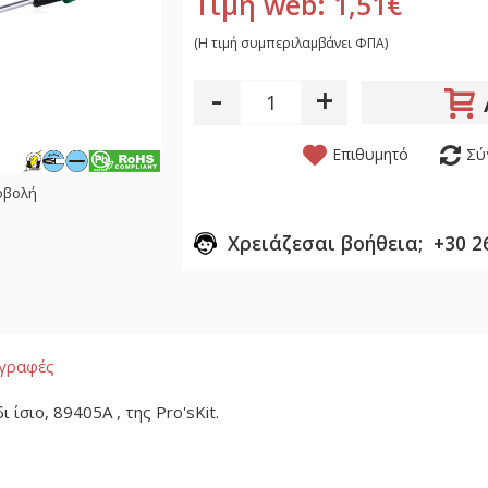
Τιμή web: 1,51€
(H τιμή συμπεριλαμβάνει ΦΠΑ)
-
+
Επιθυμητό
Σύ
οβολή
Χρειάζεσαι βοήθεια; +30 2
αγραφές
 ίσιο, 89405A , της Pro'sKit.