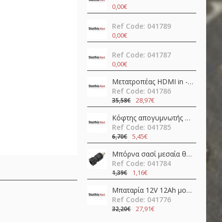
0,00€
Ref Code: 041789
0,00€
Ref Code: 041787
0,00€
Μετατροπέας HDMI in -> HDMI + SPDIF + 3.5mm out 4K@60Hz OZV8
Ref Code: 041786
28,97€
35,58€
Κόφτης απογυμνωτής 0.5-4.0mm ψαλίδι ακριβείας CP-108 (6PK-223) Pro'sKit
Ref Code: 041785
5,45€
6,70€
Μπόρνα σασί μεσαία θηλυκή απλή 42mm/Φ4/30Α βακελίτη μαύρη νίκελ JT-6132 JKG
Ref Code: 041784
1,16€
1,39€
Μπαταρία 12V 12Ah μολύβδου FL12-12 Invictus
Ref Code: 041776
27,91€
32,20€