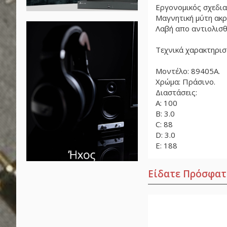
Εργονομικός σχεδια
Μαγνητική μύτη ακρ
Λαβή απο αντιολισθ
Τεχνικά χαρακτηρισ
Μοντέλο: 89405A.
Χρώμα: Πράσινο.
Διαστάσεις:
A: 100
B: 3.0
C: 88
D: 3.0
E: 188
Είδατε Πρόσφατ