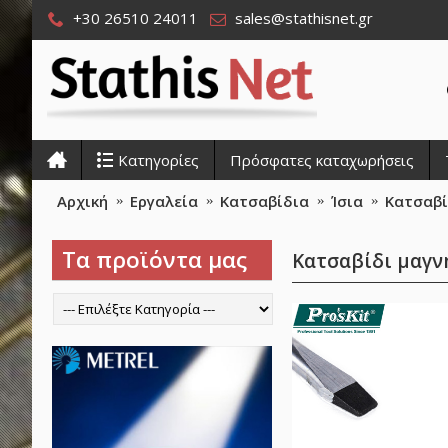
+30 26510 24011
sales@stathisnet.gr
Κατηγορίες
Πρόσφατες καταχωρήσεις
Αρχική
Εργαλεία
Κατσαβίδια
Ίσια
Κατσαβί
Τα προϊόντα μας
Κατσαβίδι μαγνη