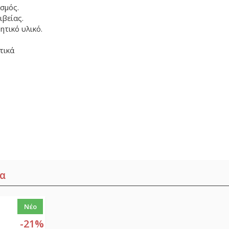
σμός.
ιβείας.
ητικό υλικό.
τικά
α
Νέο
-21%