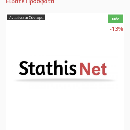
Είδατε Πρόσφατα
Αναμένεται Σύντομα
Νέο
-13%