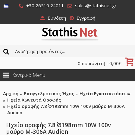
+30 26510 24011
sales@stathisnet.gr
Σύνδεση
Εγγραφή
0 προϊόν(τα) - 0,00€
Κεντρικό Menu
Αρχική
Επαγγελματικός Ήχος
Ηχεία Εγκαταστάσεων
Ηχεία Χωνευτά Οροφής
Ηχείο οροφής 7.8΄΄ Ø198mm 10W 100v μαύρο M-306A
Audien
Ηχείο οροφής 7.8΄΄ Ø198mm 10W 100v
μαύρο M-306A Audien