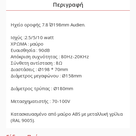
Περιγραφή
Ηχείο οροφής 7.8΄΄ Ø198mm Audien.
Ισχύς :2.5/5/10 watt
ΧΡΩΜΑ : μαύρο
Ευαισθησία : 90dB
Απόκριση συχνότητας : 80Hz-20KHz
Σύνθετη αντίσταση : 8Ω
Διαστάσεις : Ø198 * 70mm
Διάμετρος μεγαφώνου : Ø158mm
Διάμετρος τρύπας : Ø180mm
Μετασχηματιστής : 70-100V
Κατασκευασμένο από μαύρο ABS με μεταλλική γρίλια
(RAL 9005).