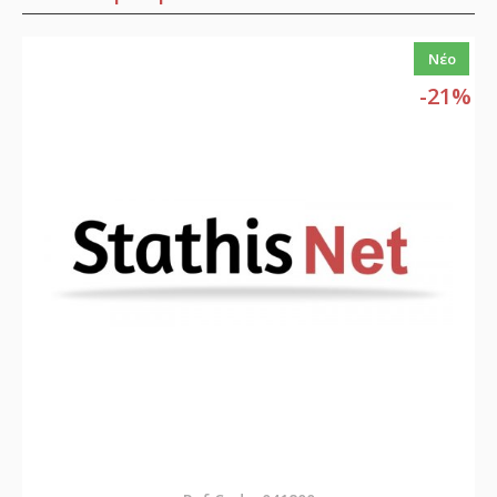
Νέο
-21%