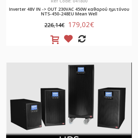
Ref Code: 041800
Inverter 48V ΙΝ -> OUT 230VAC 450W καθαρού ημιτόνου
NTS-450-248EU Mean Well
179,02€
226,14€