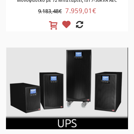
Μονοφασικό με 72 Μπαταρίες IST7-30KVA AEC
7.959,01€
9.183,48€