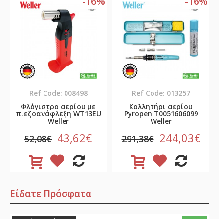
-16%
-16%
Ref Code: 008498
Ref Code: 013257
Φλόγιστρο αερίου με
Κολλητήρι αερίου
πιεζοανάφλεξη WT13EU
Pyropen T0051606099
Weller
Weller
43,62€
244,03€
52,08€
291,38€
Είδατε Πρόσφατα