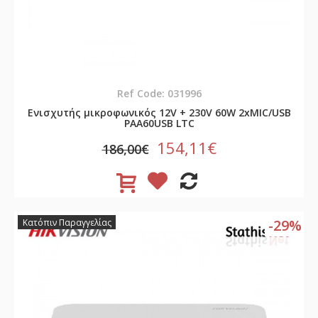
Ref Code: 031996
Ενισχυτής μικροφωνικός 12V + 230V 60W 2xMIC/USB
PAA60USB LTC
154,11€
186,00€
-29%
Κατόπιν Παραγγελίας