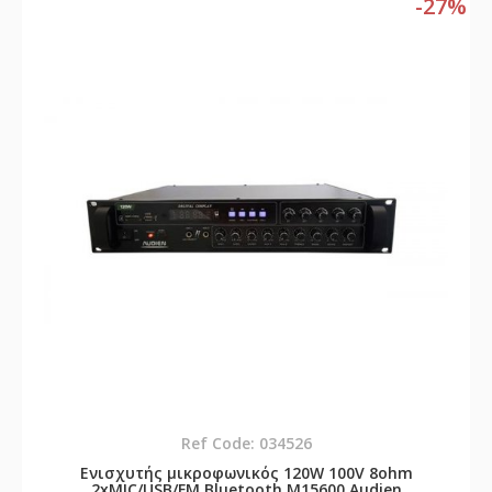
-27%
Ref Code: 034526
Ενισχυτής μικροφωνικός 120W 100V 8ohm
2xMIC/USB/FM Bluetooth M15600 Audien