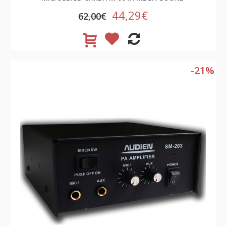
44,29€
62,00€
-21%