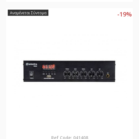
-19%
Αναμένεται Σύντομα
Ref Code: 041408