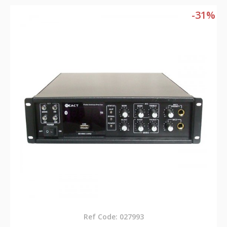
-31%
Ref Code: 027993