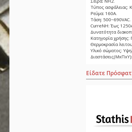
Σειρά: NH2.
Τύπος ασφάλειας: Κε
Ρεύμα: 160A.
Τάση: 500~690VAC.
CurreNH: Έως 1250
Δυνατότητα διακοπή
Κατηγορία χρήσης: Γ
Θερμοκρασία λειτουρ
Υλικό σώματος: Υψη
Διαστάσεις(ΜxΠxΥ)
Είδατε Πρόσφατ