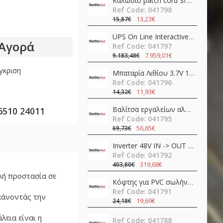
Καλώδιο patch cord S/FTP CAT6A 1m LSZH μαύρο γωνιακό προς τα κάτω Slim 80299 Delock
Ref Code: 041798
13,23€
15,87€
UPS On Line Interactive 30000VA 30kW Τριφασικό / Μονοφασικό με 72 Μπαταρίες IST7-30KVA AEC
Αγορά
Ref Code: 041797
7.959,01€
9.183,48€
γκριση
Μπαταρία Λιθίου 3.7V 18650 3400mAh Li-Ion με προστασία & Type-C RC34 Speras
Ref Code: 041796
11,93€
14,32€
Βαλίτσα εργαλείων αλουμινίου 11pcs TS01-P07 QuickFix Toolkit Teslong
6510 24011
Ref Code: 041795
56,65€
69,73€
Inverter 48V ΙΝ -> OUT 230VAC 400W καθαρού ημιτόνου NTS-750-248EU MEAN WELL
Ref Code: 041792
319,68€
403,80€
λή προστασία σε
Κόφτης για PVC σωλήνες SR-366 Pro'sKit
Ref Code: 041791
 κάνοντάς την
19,69€
24,18€
εια είναι η
Ref Code: 041788