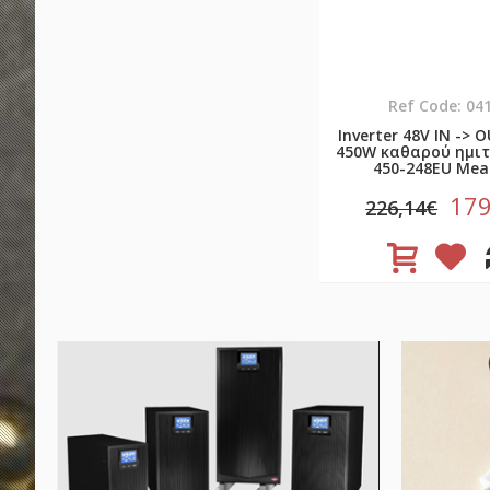
Ref Code: 04
Inverter 48V ΙΝ -> 
450W καθαρού ημιτ
450-248EU Mea
179
226,14€