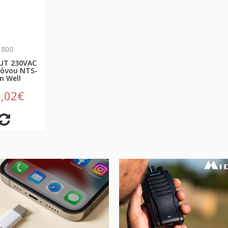
1800
OUT 230VAC
όνου NTS-
n Well
,02€