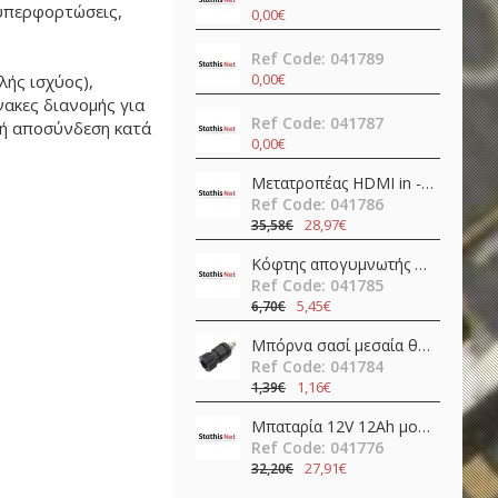
 υπερφορτώσεις,
0,00€
Ref Code: 041789
0,00€
λής ισχύος),
νακες διανομής για
Ref Code: 041787
λή αποσύνδεση κατά
0,00€
Μετατροπέας HDMI in -> HDMI + SPDIF + 3.5mm out 4K@60Hz OZV8
Ref Code: 041786
28,97€
35,58€
Κόφτης απογυμνωτής 0.5-4.0mm ψαλίδι ακριβείας CP-108 (6PK-223) Pro'sKit
Ref Code: 041785
5,45€
6,70€
Μπόρνα σασί μεσαία θηλυκή απλή 42mm/Φ4/30Α βακελίτη μαύρη νίκελ JT-6132 JKG
Ref Code: 041784
1,16€
1,39€
Μπαταρία 12V 12Ah μολύβδου FL12-12 Invictus
Ref Code: 041776
27,91€
32,20€