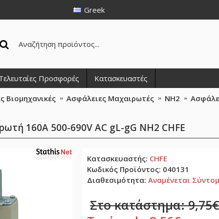
Greek
Τελευταίες Προσφορές
Κατασκευαστές
ς Βιομηχανικές
Ασφάλειες Μαχαιρωτές
NH2
Ασφάλε
ρωτή 160A 500-690V AC gL-gG NH2 CHFE
Κατασκευαστής:
CHFE
Κωδικός Προϊόντος:
040131
Διαθεσιμότητα:
Αναμένεται Σύντο
Στο κατάστημα: 9,75€