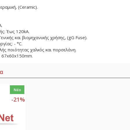
ραμική, (Ceramic).
A.
ς: Έως 120kA.
ενικής και βιομηχανικής χρήσης, (gG Fuse).
γίας: - °C.
λής ποιότητας χαλκός και πορσελάνη.
: 67x60x150mm.
α
Νέο
-21%