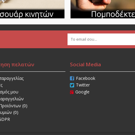
τηση πελατών
Social Media
παραγγελίας
Facebook
ές
Twitter
ασμός μου
Google
Παραγγελιών
Προϊόντων (
0
)
θυμιών (
0
)
 GDPR