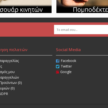
τηση πελατών
Social Media
παραγγελίας
Facebook
ές
Twitter
ασμός μου
Google
Παραγγελιών
Προϊόντων (
0
)
θυμιών (
0
)
 GDPR