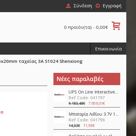
Σύνδεση
Εγγραφή
0 προϊόν(τα) - 0,00€
Επικοινωνία
5x20mm ταχείας 3Α S1024 Shenxiong
Νέες παραλαβές
UPS On Line Interactive 30000VA 30kW Τριφασικό / Μονοφασικό με 72 Μπαταρίες IST7-30KVA AEC
Ref Code: 041797
7.959,01€
9.183,48€
μα
Μπαταρία Λιθίου 3.7V 18650 3400mAh Li-Ion με προστασία & Type-C RC34 Speras
Ref Code: 041796
11,93€
14,32€