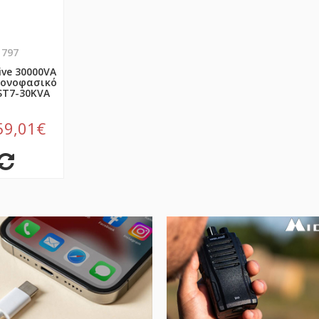
1797
ive 30000VA
Μονοφασικό
ST7-30KVA
59,01€