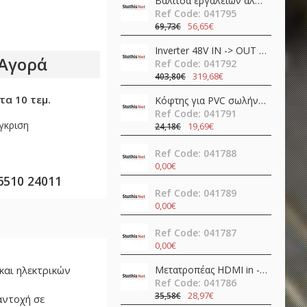
Βαλίτσα εργαλείων αλουμινίου 11pcs TS01-P07 QuickFix Toolkit Teslong
Ref Code: 041795
56,65€
69,73€
Inverter 48V ΙΝ -> OUT 230VAC 400W καθαρού ημιτόνου NTS-750-248EU MEAN WELL
Αγορά
Ref Code: 041792
319,68€
403,80€
τα 10 τεμ.
Κόφτης για PVC σωλήνες SR-366 Pro'sKit
Ref Code: 041791
γκριση
19,69€
24,18€
Ref Code: 041788
0,00€
6510 24011
Ref Code: 041789
0,00€
Ref Code: 041787
0,00€
και ηλεκτρικών
Μετατροπέας HDMI in -> HDMI + SPDIF + 3.5mm out 4K@60Hz OZV8
Ref Code: 041786
28,97€
35,58€
αντοχή σε