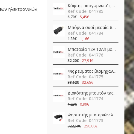
Κόφτης απογυμνωτής 0.5-4.0mm ψαλίδι ακριβείας CP-108 (6PK-223) Pro'sKit
πών ηλεκτρονικών,
Ref Code: 041785
5,45€
6,70€
Μπόρνα σασί μεσαία θηλυκή απλή 42mm/Φ4/30Α βακελίτη μαύρη νίκελ JT-6132 JKG
Ref Code: 041784
1,16€
1,39€
Μπαταρία 12V 12Ah μολύβδου FL12-12 Invictus
Ref Code: 041776
27,91€
32,20€
Φις ρεύματος βιομηχανικό αρσενικό 4pins 16A 400V IP67 C01620H00321012 Amphenol
Ref Code: 041775
32,68€
38,62€
Διακόπτης μπουτόν tact σταθερός DPDT ON-ON 0.1A 30V PCB Mount BS-800-L Canal Electronic
Ref Code: 041774
0,99€
1,23€
Φορτιστής μπαταριών λιθίου 24V 20A AP-PF600-24L Epever
Ref Code: 041773
258,00€
322,50€