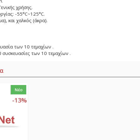
m.
Γενικής χρήσης.
ργίας: -55°C~125°C.
α), και χαλκός (άκρα).
υασία των 10 τεμαχίων .
0 συσκευασίες των 10 τεμαχίων .
α
Νέο
-13%