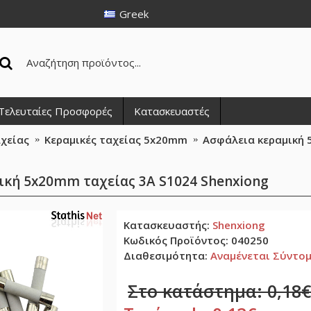
Greek
Τελευταίες Προσφορές
Κατασκευαστές
αχείας
Κεραμικές ταχείας 5x20mm
Ασφάλεια κεραμική 
ική 5x20mm ταχείας 3Α S1024 Shenxiong
Κατασκευαστής:
Shenxiong
Κωδικός Προϊόντος:
040250
Διαθεσιμότητα:
Αναμένεται Σύντο
Στο κατάστημα: 0,18€