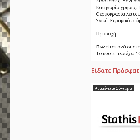
Διαστάσεις: 5x20m
Κατηγορία χρήσης: 
Θερμοκρασία λειτου
Υλικό: Κεραμικό (σώμ
Προσοχή
Πωλείται ανά συσκε
Το κουτί περιέχει 1
Είδατε Πρόσφατ
Αναμένεται Σύντομα