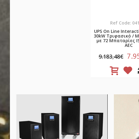
Ref Code: 04
UPS On Line Interact
30kW Τριφασικό / 
με 72 Μπαταρίες I
AEC
7.9
9.183,48€