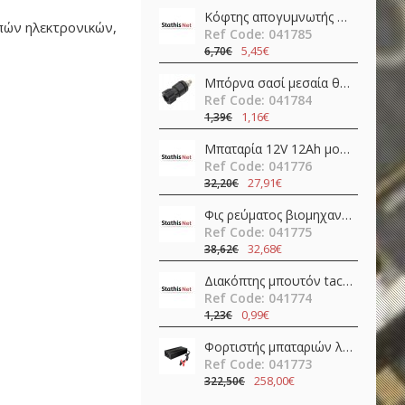
Κόφτης απογυμνωτής 0.5-4.0mm ψαλίδι ακριβείας CP-108 (6PK-223) Pro'sKit
πών ηλεκτρονικών,
Ref Code: 041785
5,45€
6,70€
Μπόρνα σασί μεσαία θηλυκή απλή 42mm/Φ4/30Α βακελίτη μαύρη νίκελ JT-6132 JKG
Ref Code: 041784
1,16€
1,39€
Μπαταρία 12V 12Ah μολύβδου FL12-12 Invictus
Ref Code: 041776
27,91€
32,20€
Φις ρεύματος βιομηχανικό αρσενικό 4pins 16A 400V IP67 C01620H00321012 Amphenol
Ref Code: 041775
32,68€
38,62€
Διακόπτης μπουτόν tact σταθερός DPDT ON-ON 0.1A 30V PCB Mount BS-800-L Canal Electronic
Ref Code: 041774
0,99€
1,23€
Φορτιστής μπαταριών λιθίου 24V 20A AP-PF600-24L Epever
Ref Code: 041773
258,00€
322,50€