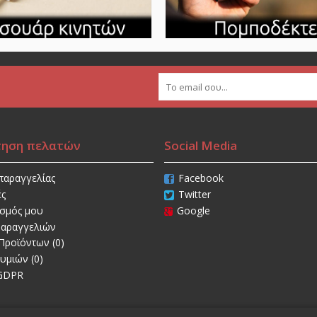
τηση πελατών
Social Media
παραγγελίας
Facebook
ές
Twitter
ασμός μου
Google
Παραγγελιών
Προϊόντων (
0
)
θυμιών (
0
)
 GDPR