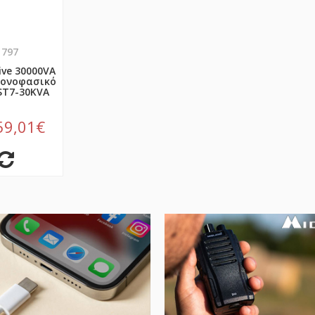
1797
ive 30000VA
Μονοφασικό
ST7-30KVA
59,01€