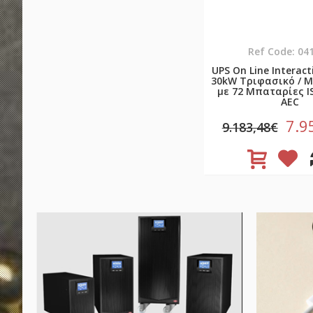
Ref Code: 04
UPS On Line Interact
30kW Τριφασικό / 
με 72 Μπαταρίες I
AEC
7.9
9.183,48€