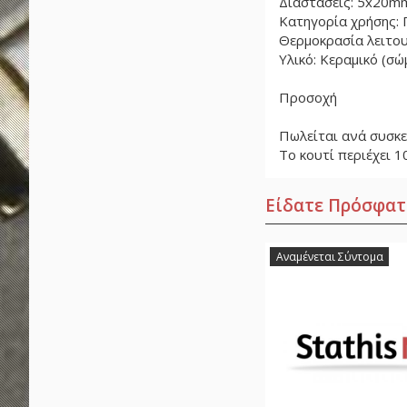
Διαστάσεις: 5x20m
Κατηγορία χρήσης: 
Θερμοκρασία λειτου
Υλικό: Κεραμικό (σώμ
Προσοχή
Πωλείται ανά συσκε
Το κουτί περιέχει 1
Είδατε Πρόσφατ
Αναμένεται Σύντομα