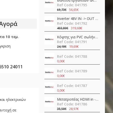
Βαλίτσα εργαλείων αλουμινίου 11pcs TS01-P07 QuickFix Toolkit Teslong
Ref Code: 041795
56,65€
69,73€
Inverter 48V ΙΝ -> OUT 230VAC 400W καθαρού ημιτόνου NTS-750-248EU MEAN WELL
Αγορά
Ref Code: 041792
319,68€
403,80€
τα 10 τεμ.
Κόφτης για PVC σωλήνες SR-366 Pro'sKit
Ref Code: 041791
γκριση
19,69€
24,18€
Ref Code: 041788
0,00€
6510 24011
Ref Code: 041789
0,00€
Ref Code: 041787
0,00€
και ηλεκτρικών
Μετατροπέας HDMI in -> HDMI + SPDIF + 3.5mm out 4K@60Hz OZV8
Ref Code: 041786
28,97€
35,58€
αντοχή σε