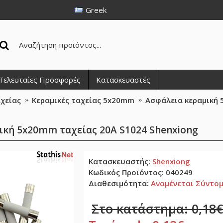
Greek
Τελευταίες Προσφορές
Κατασκευαστές
αχείας
Κεραμικές ταχείας 5x20mm
Ασφάλεια κεραμική 
ική 5x20mm ταχείας 20Α S1024 Shenxiong
Κατασκευαστής:
Shenxiong
Κωδικός Προϊόντος:
040249
Διαθεσιμότητα:
Αναμένεται Σύντο
Στο κατάστημα: 0,18€