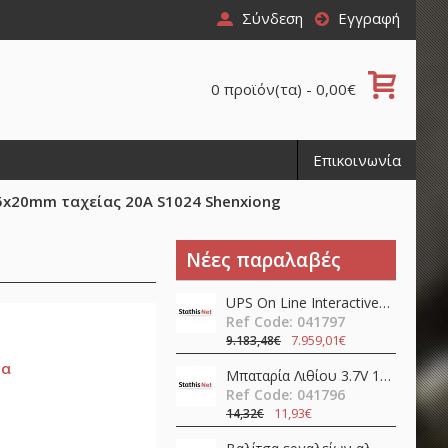
Σύνδεση
Εγγραφή
0 προϊόν(τα) - 0,00€
Επικοινωνία
5x20mm ταχείας 20Α S1024 Shenxiong
Νέες παραλαβές
UPS On Line Interactive 30000VA 30kW Τριφασικό / Μονοφασικό με 72 Μπαταρίες IST7-30KVA AEC
Ref Code: 041797
7.959,01€
9.183,48€
μα
Μπαταρία Λιθίου 3.7V 18650 3400mAh Li-Ion με προστασία & Type-C RC34 Speras
Ref Code: 041796
11,93€
14,32€